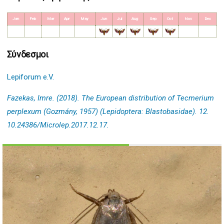
Jan
Feb
Mar
Apr
May
Jun
Jul
Aug
Sep
Oct
Nov
Dec
Σύνδεσμοι
Lepiforum e.V.
Fazekas, Imre. (2018). The European distribution of Tecmerium
perplexum (Gozmány, 1957) (Lepidoptera: Blastobasidae). 12.
10.24386/Microlep.2017.12.17.