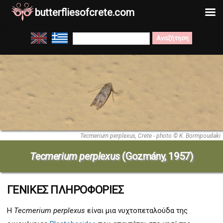
butterfliesofcrete.com
Μετάβαση
Search
στο
for:
περιεχόμενο
Tecmerium perplexus, Crete - photo © K. Bormpoudaki
Tecmerium perplexus
(Gozmány, 1957)
ΓΕΝΙΚΕΣ ΠΛΗΡΟΦΟΡΙΕΣ
Η
Tecmerium perplexus
είναι μια νυχτοπεταλούδα της