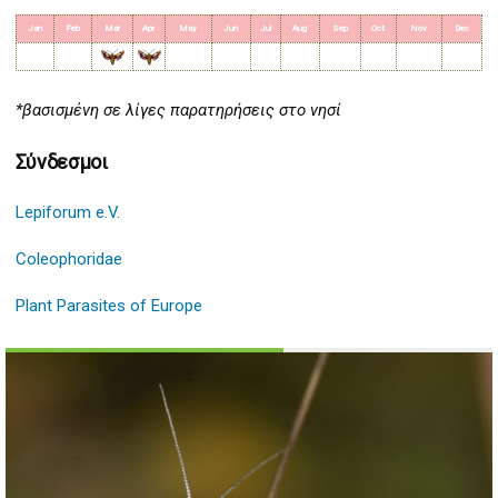
Jan
Feb
Mar
Apr
May
Jun
Jul
Aug
Sep
Oct
Nov
Dec
*βασισμένη σε λίγες παρατηρήσεις στο νησί
Σύνδεσμοι
Lepiforum e.V.
Coleophoridae
Plant Parasites of Europe