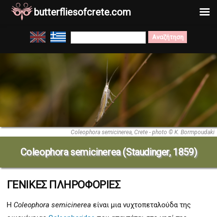
butterfliesofcrete.com
Μετάβαση
Search
στο
for:
περιεχόμενο
Coleophora semicinerea, Crete - photo © K. Bormpoudaki
Coleophora semicinerea (Staudinger, 1859)
ΓΕΝΙΚΕΣ ΠΛΗΡΟΦΟΡΙΕΣ
Η
Coleophora semicinerea
είναι μια νυχτοπεταλούδα της