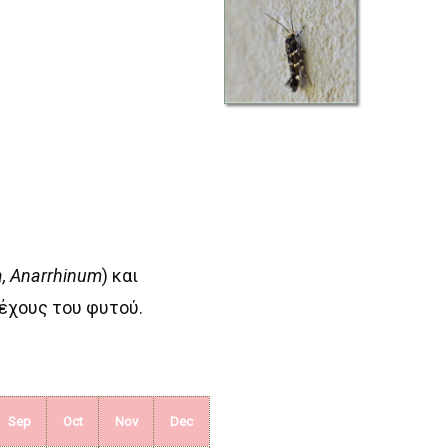
a, Anarrhinum
) και
λέχους του φυτού.
Sep
Oct
Nov
Dec