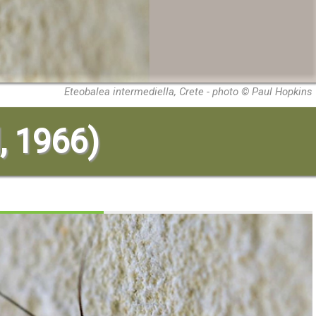
Eteobalea intermediella, Crete - photo © Paul Hopkins
l, 1966)