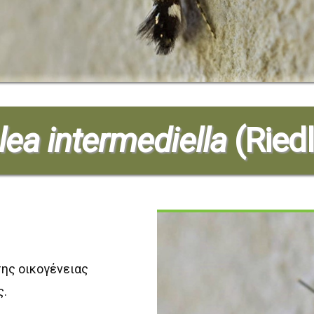
lea intermediella
(Ried
της οικογένειας
ς.