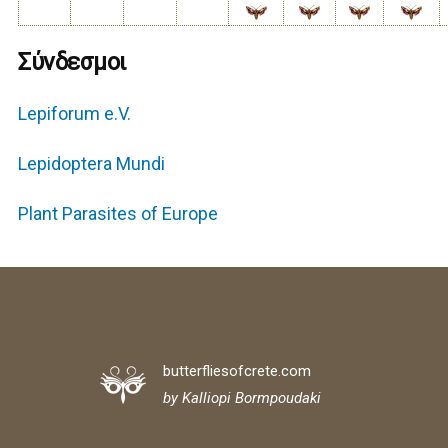
Σύνδεσμοι
Lepiforum e.V.
Lepidoptera Mundi
Plant Parasites of Europe
butterfliesofcrete.com
by Kalliopi Bormpoudaki