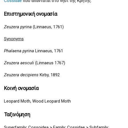
Cossidae
που απαντάται στο νησί της Κρήτης.
Επιστημονική ονομασία
Zeuzera pyrina
(Linnaeus, 1761)
Synonyms
Phalaena pyrina
Linnaeus, 1761
Zeuzera aesculi
(Linnaeus 1767)
Zeuzera decipiens
Kirby, 1892
Κοινή ονομασία
Leopard Moth, Wood Leopard Moth
Ταξινόμηση
Superfamily:
Coss
oidea >
Family: Cossidae > Subfamily: