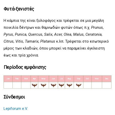
Φυτά-ξενιστές
Η κάμπια της είναι ξυλοφάγος και τρέφεται σε μια μεγάλη
ποικιλία δέντρων και θαμνωδών φυτών όπως π.χ.
Prunus,
Pyrus, Punica, Quercus, Salix, Acer, Olea, Malus, Ceratonia,
Citrus, Vitis, Tamarix, Platanus
κ.λπ. Τρέφεται στο εσωτερικό
μέρος των κλαδιών, όπου μπορεί να παραμείνει έγκλειστη
έως και τρία χρόνια.
Περίοδος εμφάνισης
Jan
Feb
Mar
Apr
May
Jun
Jul
Aug
Sep
Oct
Nov
Dec
Σύνδεσμοι
Lepiforum e.V.