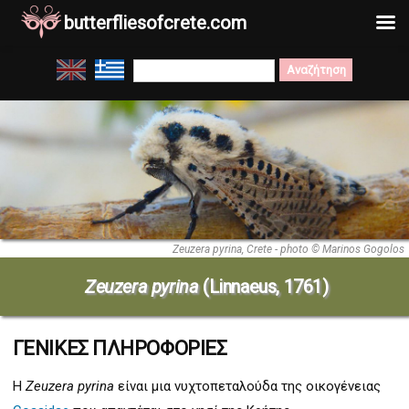
butterfliesofcrete.com
Μετάβαση
Search
στο
for:
περιεχόμενο
Zeuzera pyrina, Crete - photo © Marinos Gogolos
Zeuzera pyrina
(Linnaeus, 1761)
ΓΕΝΙΚΕΣ ΠΛΗΡΟΦΟΡΙΕΣ
Η
Zeuzera pyrina
είναι μια νυχτοπεταλούδα της οικογένειας