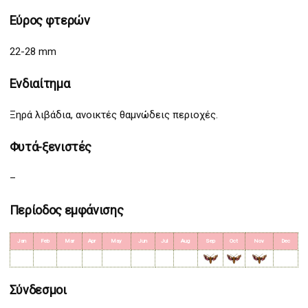
Εύρος φτερών
22-28 mm
Ενδιαίτημα
Ξηρά λιβάδια, ανοικτές θαμνώδεις περιοχές.
Φυτά-ξενιστές
–
Περίοδος εμφάνισης
Jan
Feb
Mar
Apr
May
Jun
Jul
Aug
Sep
Oct
Nov
Dec
Σύνδεσμοι