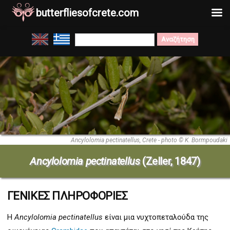
butterfliesofcrete.com
Μετάβαση
Search
στο
for:
περιεχόμενο
Ancylolomia pectinatellus, Crete - photo © K. Bormpoudaki
Ancylolomia pectinatellus
(Zeller, 1847)
ΓΕΝΙΚΕΣ ΠΛΗΡΟΦΟΡΙΕΣ
Η
Ancylolomia pectinatellus
είναι μια νυχτοπεταλούδα της