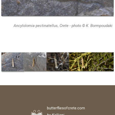
Ancylolomia pectinatellus, Crete - photo © K. Bormpoudaki
butterfliesofcrete.com
by Kalliopi