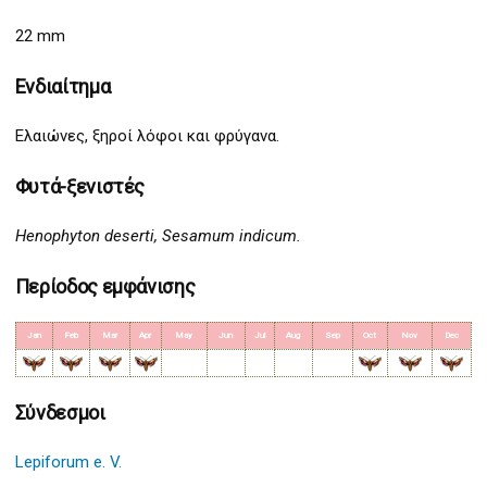
22 mm
Ενδιαίτημα
Ελαιώνες, ξηροί λόφοι και φρύγανα.
Φυτά-ξενιστές
Henophyton deserti, Sesamum indicum.
Περίοδος εμφάνισης
Jan
Feb
Mar
Apr
May
Jun
Jul
Aug
Sep
Oct
Nov
Dec
Σύνδεσμοι
Lepiforum e. V.