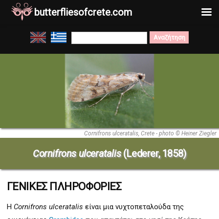
butterfliesofcrete.com
Μετάβαση
Search
στο
for:
περιεχόμενο
Cornifrons ulceratalis, Crete - photo © Heiner Ziegler
Cornifrons ulceratalis
(Lederer, 1858)
ΓΕΝΙΚΕΣ ΠΛΗΡΟΦΟΡΙΕΣ
Η
Cornifrons ulceratalis
είναι μια νυχτοπεταλούδα της