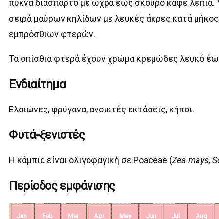
πυκνά διάσπαρτo με ωχρά έως σκούρο καφέ λέπια. 
σειρά μαύρων κηλίδων με λευκές άκρες κατά μήκος
εμπρόσθιων φτερών.
Τα οπίσθια φτερά έχουν χρώμα κρεμώδες λευκό έω
Ενδιαίτημα
Ελαιώνες, φρύγανα, ανοικτές εκτάσεις, κήποι.
Φυτά-ξενιστές
Η κάμπια είναι ολιγοφαγική σε Poaceae (
Zea mays, S
Περίοδος εμφάνισης
Jan
Feb
Mar
Apr
May
Jun
Jul
Aug