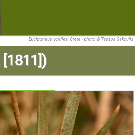
Euchromius ocellea, Crete - photo © Tassos Sakoulis
 [1811])