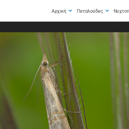
Αρχική
Πεταλούδες
Nυχτο
e