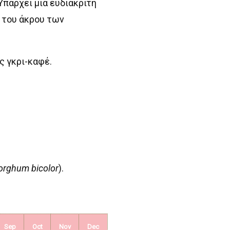
Υπάρχει μια ευδιάκριτη
 του άκρου των
ς γκρι-καφέ.
orghum bicolor
).
Sep
Oct
Nov
Dec