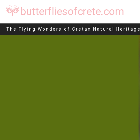
butterfliesofcrete.com
Euchromius ocellea
The Flying Wonders of Cretan Natural Heritag
Μετάβαση
στο
περιεχόμενο