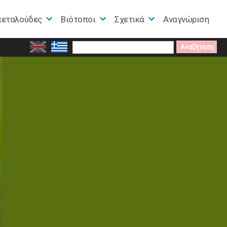
πεταλούδες
Βιότοποι
Σχετικά
Αναγνώριση
Search
for: