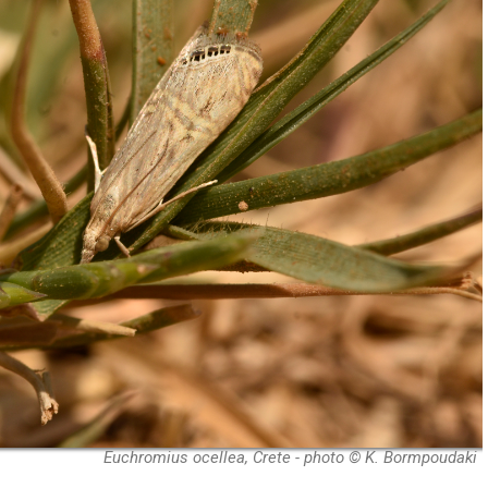
Euchromius ocellea, Crete - photo © K. Bormpoudaki