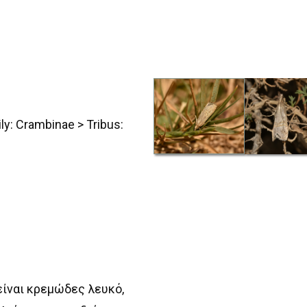
ily: Crambinae
> Tribus:
ίναι κρεμώδες λευκό,