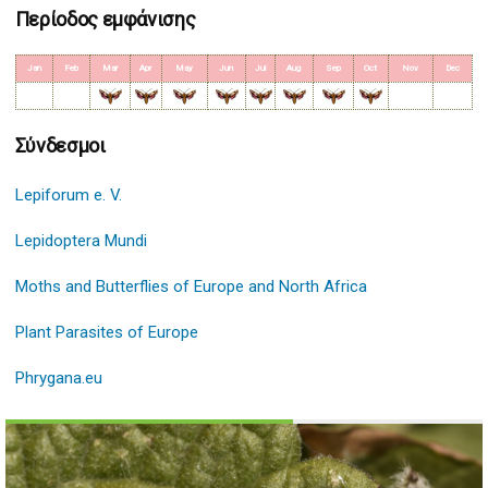
Περίοδος εμφάνισης
Jan
Feb
Mar
Apr
May
Jun
Jul
Aug
Sep
Oct
Nov
Dec
Σύνδεσμοι
Lepiforum e. V.
Lepidoptera Mundi
Moths and Butterflies of Europe and North Africa
Plant Parasites of Europe
Phrygana.eu