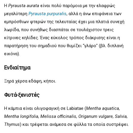
H
Pyrausta aurata
είναι πολύ παρόμοια με την ελαφρώς
μεγαλύτερη
Pyrausta purpuralis
, αλλά η άνω επιφάνεια των
εμπρόσθιων φτερών της τελευταίας έχει μια πλατιά συνεχή
λωρίδα, που συνήθως διασπάται σε τουλάχιστον τρεις
κίτρινες κηλίδες. Ένας εύκολος τρόπος διάκρισης είναι η
παρατήρηση του σημαδιού που θυμίζει “γλάρο" (βλ. διπλανή
εικόνα).
Ενδιαίτημα
Ξηρά χέρσα εδάφη, κήποι.
Φυτά-ξενιστές
Η κάμπια είναι ολιγοφαγική σε Labiatae (
Mentha aquatica,
Mentha longifolia, Melissa officinalis, Origanum vulgare, Salvia,
Thymus
) και τρέφεται ανάμεσα σε φύλλα τα οποία συστρέφει.