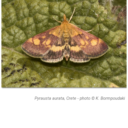
Pyrausta aurata, Crete - photo © K. Bormpoudaki