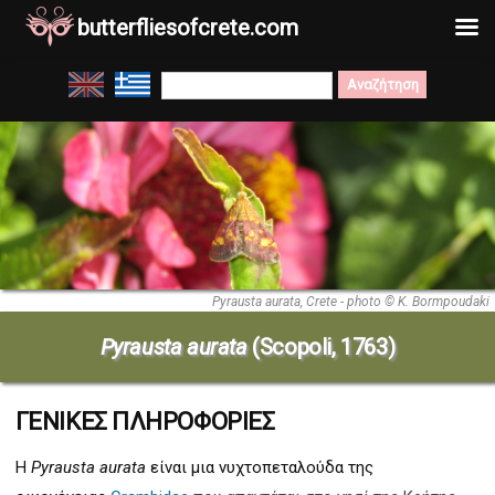
butterfliesofcrete.com
Μετάβαση
Search
στο
for:
περιεχόμενο
Pyrausta aurata, Crete - photo © K. Bormpoudaki
Pyrausta aurata
(Scopoli, 1763)
ΓΕΝΙΚΕΣ ΠΛΗΡΟΦΟΡΙΕΣ
Η
Pyrausta aurata
είναι μια νυχτοπεταλούδα της