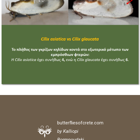
butterfliesofcrete.com
by Kalliopi
Bormpoudaki