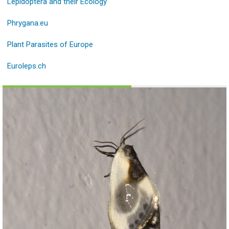
Lepidoptera and their Ecology
Phrygana.eu
Plant Parasites of Europe
Euroleps.ch