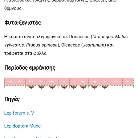
Ηλιόλουστες πλαγιές, θερμoί θαμνώνες, φράκτες από
θάμνους.
Φυτά-ξενιστές
Η κάμπια είναι ολιγοφαγική σε Rosaceae (
Crataegus, Malus
sylvestris, Prunus spinosa
), Oleaceae (
Jasminum
) και
τρέφεται στα φύλλα.
Περίοδος εμφάνισης
Jan
Feb
Mar
Apr
May
Jun
Jul
Aug
Sep
Oct
Nov
Dec
Πηγές
Lepiforum e. V.
Lepidoptera Mundi