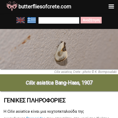
butterfliesofcrete.com
Μετάβαση
Search
στο
for:
περιεχόμενο
Cilix asiatica, Crete - photo © K. Bormpoudaki
Cilix asiatica
Bang-Haas, 1907
ΓΕΝΙΚΕΣ ΠΛΗΡΟΦΟΡΙΕΣ
Η
Cilix asiatica
είναι μια νυχτοπεταλούδα της