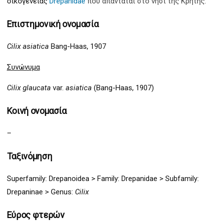
οικογένειας
Drepanidae
που απαντάται στο νησί της Κρήτης.
Επιστημονική ονομασία
Cilix asiatica
Bang-Haas, 1907
Συνώνυμα
Cilix glaucata
var.
asiatica
(Bang-Haas, 1907)
Κοινή ονομασία
–
Ταξινόμηση
Superfamily:
Drepanoidea >
Family:
Drepan
idae > Subfamily:
Drepan
inae
>
Genus:
Cilix
Εύρος φτερών