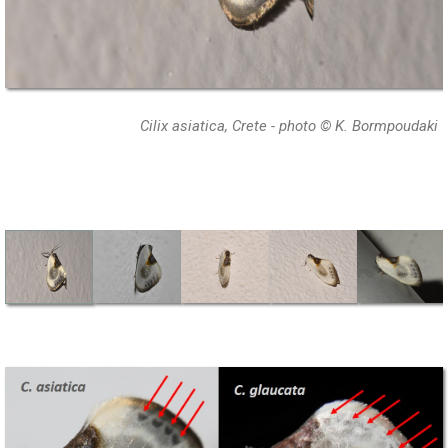
Cilix asiatica, Crete - photo © K. Bormpoudaki