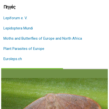
Πηγές
Lepiforum e. V.
Lepidoptera Mundi
Moths and Butterflies of Europe and North Africa
Plant Parasites of Europe
Euroleps.ch