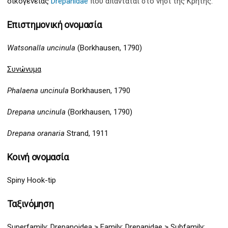
οικογένειας
Drepanidae
που απαντάται στο νησί της Κρήτης.
Επιστημονική ονομασία
Watsonalla uncinula
(Borkhausen, 1790)
Συνώνυμα
Phalaena uncinula
Borkhausen, 1790
Drepana uncinula
(Borkhausen, 1790)
Drepana oranaria
Strand, 1911
Κοινή ονομασία
Spiny Hook-tip
Ταξινόμηση
Superfamily:
Drepanoidea >
Family:
Drepan
idae > Subfamily: