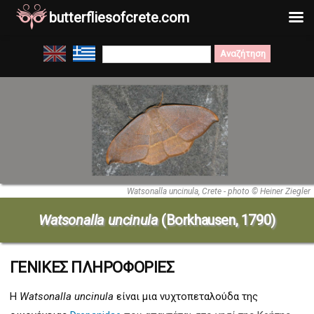
butterfliesofcrete.com
Μετάβαση
Search
στο
for:
περιεχόμενο
Watsonalla uncinula, Crete - photo © Heiner Ziegler
Watsonalla uncinula
(Borkhausen, 1790)
ΓΕΝΙΚΕΣ ΠΛΗΡΟΦΟΡΙΕΣ
Η
Watsonalla uncinula
είναι μια νυχτοπεταλούδα της