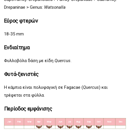
Drepan
inae
>
Genus:
Watsonalla
Εύρος φτερών
18-35 mm
Ενδιαίτημα
Φυλλοβόλα δάση με είδη
Quercus
.
Φυτά-ξενιστές
Η κάμπια είναι πολυφαγική σε Fagacae (
Quercus
) και
τρέφεται στα φύλλα.
Περίοδος εμφάνισης
Jan
Feb
Mar
Apr
May
Jun
Jul
Aug
Sep
Oct
Nov
Dec