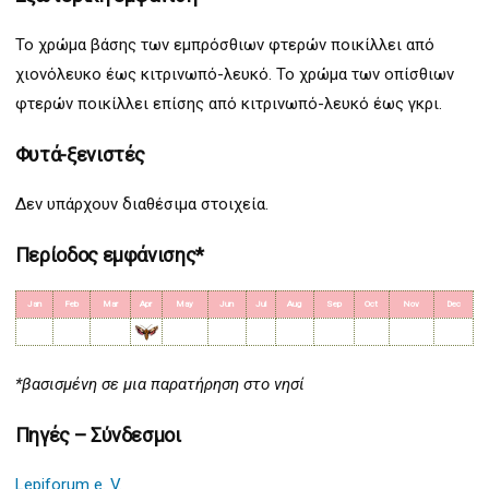
Το χρώμα βάσης των εμπρόσθιων φτερών ποικίλλει από
χιονόλευκο έως κιτρινωπό-λευκό. Το χρώμα των οπίσθιων
φτερών ποικίλλει επίσης από κιτρινωπό-λευκό έως γκρι.
Φυτά-ξενιστές
Δεν υπάρχουν διαθέσιμα στοιχεία.
Περίοδος εμφάνισης*
Jan
Feb
Mar
Apr
May
Jun
Jul
Aug
Sep
Oct
Nov
Dec
*βασισμένη σε μια παρατήρηση στο νησί
Πηγές – Σύνδεσμοι
Lepiforum e. V.