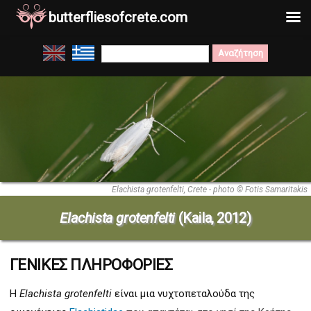
butterfliesofcrete.com
Μετάβαση
Search
στο
for:
περιεχόμενο
Elachista grotenfelti, Crete - photo © Fotis Samaritakis
Elachista grotenfelti
(
Kaila, 2012)
ΓΕΝΙΚΕΣ ΠΛΗΡΟΦΟΡΙΕΣ
Η
Elachista grotenfelti
είναι μια νυχτοπεταλούδα της