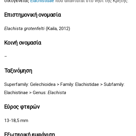
οικογένειας
Elachistidae
που απαντάται στο νησί της Κρήτης.
Επιστημονική ονομασία
Elachista grotenfelti
(Kaila, 2012)
Κοινή ονομασία
–
Ταξινόμηση
Superfamily:
Gelechi
oidea >
Family:
Elachist
idae > Subfamily:
Elachist
inae
>
Genus:
Elachista
Εύρος φτερών
13-18,5 mm
Εξωτερική εμφάνιση