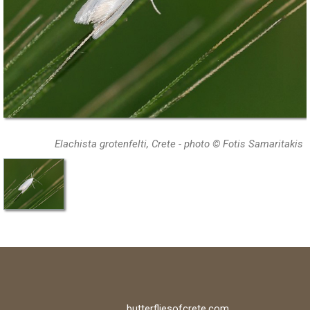
Elachista grotenfelti, Crete - photo © Fotis Samaritakis
butterfliesofcrete.com