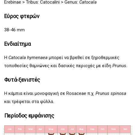
Erebinae
>
Tribus: Catocalini >
Genus:
Catocala
Εύρος φτερών
38-46 mm
Ενδιαίτημα
Η
Catocala hymenaea
μπορεί να βρεθεί σε ξηροθερμικές
τοποθεσίες θαμνώνες και δασικές περιοχές
με είδη
Prunus
.
Φυτά-ξενιστές
Η κάμπια είναι μονοφαγική σε Rosaceae π.χ.
Prunus spinosa
και τρέφεται στα φύλλα.
Περίοδος εμφάνισης
Jan
Feb
Mar
Apr
May
Jun
Jul
Aug
Sep
Oct
Nov
Dec