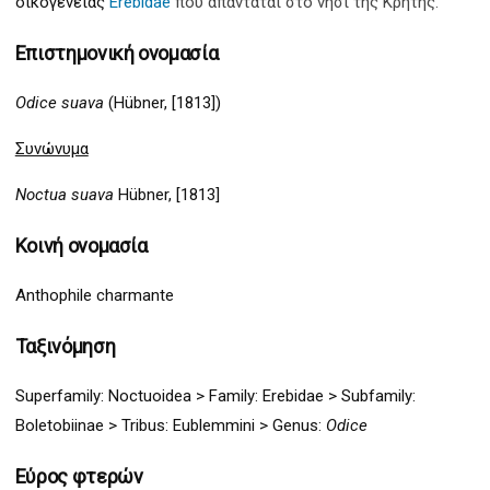
οικογένειας
Erebidae
που απαντάται στο νησί της Κρήτης.
Επιστημονική ονομασία
Odice
suava
(Hübner, [1813])
Συνώνυμα
Noctua suava
Hübner, [1813]
Κοινή ονομασία
Anthophile charmante
Ταξινόμηση
Superfamily:
Noctuo
idea >
Family:
Ereb
idae > Subfamily:
Boletobi
inae > Tribus: Eublemmini
>
Genus:
Odice
Εύρος φτερών