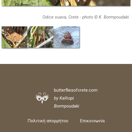
Odice suava, Crete - photo © K. Bormpoudaki
butterfliesofcrete.com
by Kalliopi
Bormpoudaki
Πολιτική απορρήτου
Επικοινωνία