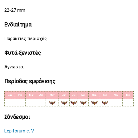
22-27 mm
Ενδιαίτημα
Παράκτιες περιοχές.
Φυτά-ξενιστές
Άγνωστο.
Περίοδος εμφάνισης
Jan
Feb
Mar
Apr
May
Jun
Jul
Aug
Sep
Oct
Nov
Dec
Σύνδεσμοι
Lepiforum e. V.