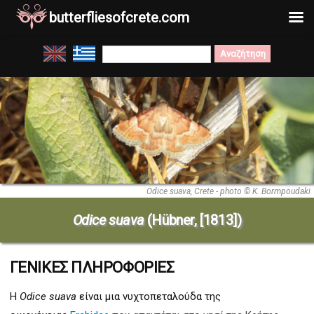
butterfliesofcrete.com
Μετάβαση
Search
στο
for:
περιεχόμενο
Odice suava, Crete - photo © K. Bormpoudaki
Odice suava
(Hübner, [1813])
ΓΕΝΙΚΕΣ ΠΛΗΡΟΦΟΡΙΕΣ
Η
Odice suava
είναι μια νυχτοπεταλούδα της