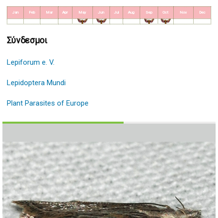
Jan
Feb
Mar
Apr
May
Jun
Jul
Aug
Sep
Oct
Nov
Dec
Σύνδεσμοι
Lepiforum e. V.
Lepidoptera Mundi
Plant Parasites of Europe