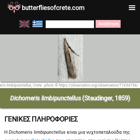
butterfliesofcrete.com
Μετάβαση
Search
στο
for:
περιεχόμενο
ris limbipunctellus, Crete - photo © https://observation.org/observation/71634736/
Dichomeris limbipunctellus
(Staudinger, 1859)
ΓΕΝΙΚΕΣ ΠΛΗΡΟΦΟΡΙΕΣ
Η
Dichomeris limbipunctellus
είναι μια νυχτοπεταλούδα της