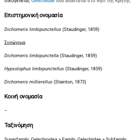
οικογένειας
Gelechiidae
που απαντάται στο νησί της Κρήτης.
Επιστημονική ονομασία
Dichomeris limbipunctellus
(Staudinger, 1859)
Συνώνυμα
Dichomeris limbipunctella
(Staudinger, 1859)
Hypsolophus limbipunctellus
(Staudinger, 1859)
Dichomeris millierellus
(Stainton, 1873)
Κοινή ονομασία
–
Ταξινόμηση
Superfamily:
Gelechio
idea >
Family: Gelechiidae > Subfamily: