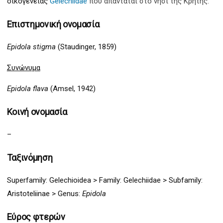
οικογένειας
Gelechiidae
που απαντάται στο νησί της Κρήτης.
Επιστημονική ονομασία
Epidola stigma
(Staudinger, 1859)
Συνώνυμα
Epidola flava
(Amsel, 1942)
Κοινή ονομασία
–
Ταξινόμηση
Superfamily:
Gelechio
idea >
Family: Gelechiidae > Subfamily:
Aristoteliinae > Genus:
Epidola
Εύρος φτερών