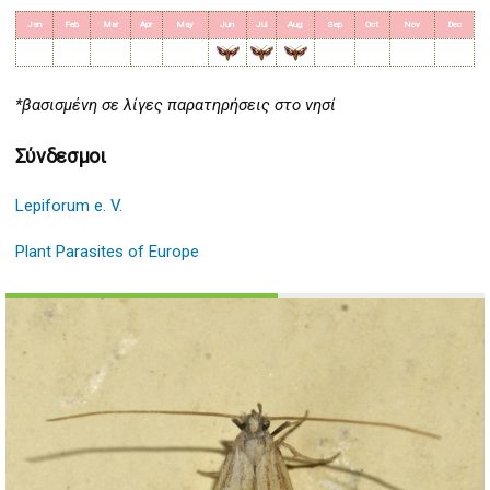
Jan
Feb
Mar
Apr
May
Jun
Jul
Aug
Sep
Oct
Nov
Dec
*βασισμένη σε λίγες παρατηρήσεις στο νησί
Σύνδεσμοι
Lepiforum e. V.
Plant Parasites of Europe