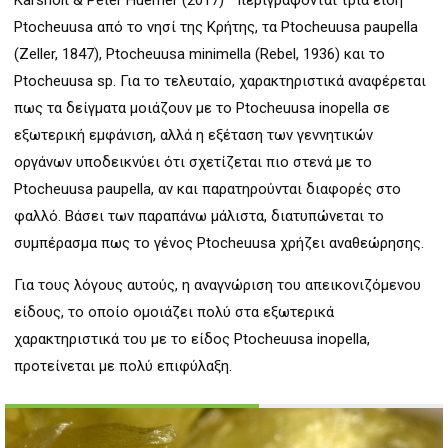
Karsholt & Peter Huemer (2017)" περιγράφονται τρία είδη
Ptocheuusa από το νησί της Κρήτης, τα Ptocheuusa paupella
(Zeller, 1847), Ptocheuusa minimella (Rebel, 1936) και το
Ptocheuusa sp. Για το τελευταίο, χαρακτηριστικά αναφέρεται
πως τα δείγματα μοιάζουν με το Ptocheuusa inopella σε
εξωτερική εμφάνιση, αλλά η εξέταση των γεννητικών
οργάνων υποδεικνύει ότι σχετίζεται πιο στενά με το
Ptocheuusa paupella, αν και παρατηρούνται διαφορές στο
φαλλό. Βάσει των παραπάνω μάλιστα, διατυπώνεται το
συμπέρασμα πως το γένος Ptocheuusa χρήζει αναθεώρησης.
Για τους λόγους αυτούς, η αναγνώριση του απεικονιζόμενου
είδους, το οποίο ομοιάζει πολύ στα εξωτερικά
χαρακτηριστικά του με το είδος Ptocheuusa inopella,
προτείνεται με πολύ επιφύλαξη.