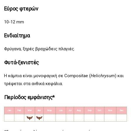
Εύρος φτερών
10-12 mm
Ενδιαίτημα
Φρύγανα, ξηρές βραχώδεις πλαγιές.
Φυτά-ξενιστές
Η κάμπια είναι μονοφαγική σε Compositae (
Helichrysum
) και
τρέφεται στα ανθικά κεφάλια.
Περίοδος εμφάνισης*
Jan
Feb
Mar
Apr
May
Jun
Jul
Aug
Sep
Oct
Nov
Dec