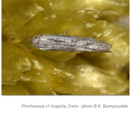
Ptocheuusa cf inopella, Crete - photo © K. Bormpoudaki