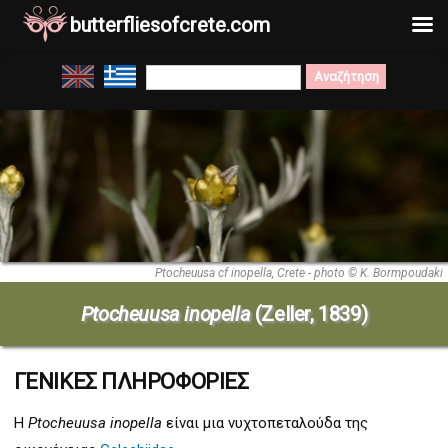
butterfliesofcrete.com
Μετάβαση
Search
στο
for:
περιεχόμενο
Ptocheuusa cf inopella, Crete - photo © K. Bormpoudaki
Ptocheuusa inopella
(Zeller, 1839)
ΓΕΝΙΚΕΣ ΠΛΗΡΟΦΟΡΙΕΣ
Η
Ptocheuusa inopella
είναι μια νυχτοπεταλούδα της