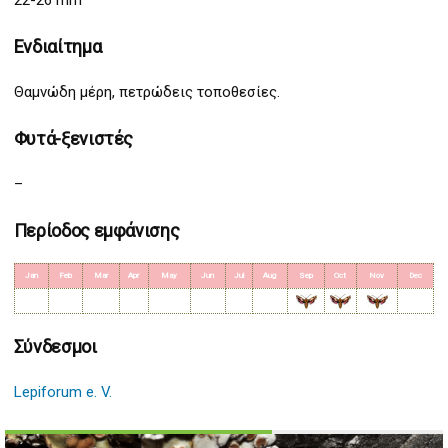
22-26 mm
Ενδιαίτημα
Θαμνώδη μέρη, πετρώδεις τοποθεσίες.
Φυτά-ξενιστές
–
Περίοδος εμφάνισης
Jan
Feb
Mar
Apr
May
Jun
Jul
Aug
Sep
Oct
Nov
Dec
Σύνδεσμοι
Lepiforum e. V.