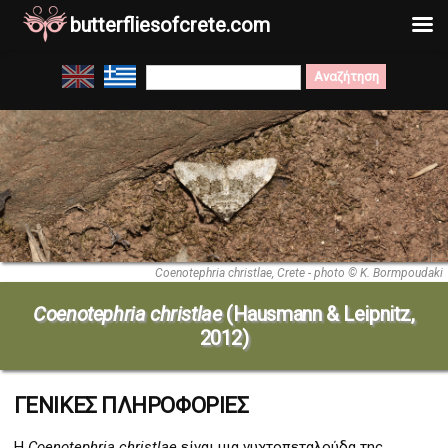
butterfliesofcrete.com
Μετάβαση
Search
στο
for:
περιεχόμενο
Coenotephria christlae, Crete - photo © K. Bormpoudaki
Coenotephria christlae
(Hausmann & Leipnitz,
2012)
ΓΕΝΙΚΕΣ ΠΛΗΡΟΦΟΡΙΕΣ
Η
Coenotephria christlae
είναι μια νυχτοπεταλούδα της