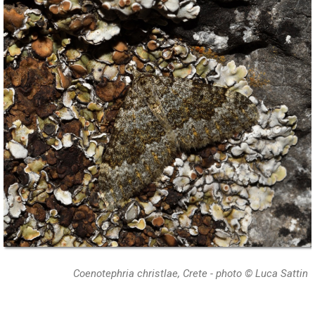
Coenotephria christlae, Crete - photo © Luca Sattin