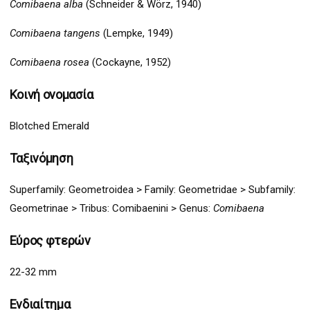
Comibaena alba
(Schneider & Wörz, 1940)
Comibaena tangens
(Lempke, 1949)
Comibaena rosea
(Cockayne, 1952)
Κοινή ονομασία
Blotched Emerald
Ταξινόμηση
Superfamily:
Geometro
idea >
Family: Geometridae > Subfamily:
Geometrinae >
Tribus:
Comibaenini >
Genus:
Comibaena
Εύρος φτερών
22-32 mm
Ενδιαίτημα