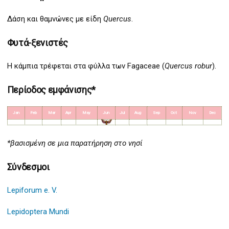
Δάση και θαμνώνες με είδη
Quercus
.
Φυτά-ξενιστές
Η κάμπια τρέφεται στα φύλλα των Fagaceae (
Quercus robur
).
Περίοδος εμφάνισης*
Jan
Feb
Mar
Apr
May
Jun
Jul
Aug
Sep
Oct
Nov
Dec
*βασισμένη σε μια παρατήρηση στο νησί
Σύνδεσμοι
Lepiforum e. V.
Lepidoptera Mundi