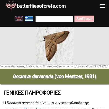
butterfliesofcrete.com
Μετάβαση
Search
στο
for:
περιεχόμενο
Docirava dervenaria, Crete - photo © https://observation.org/observation/71571828/
Docirava dervenaria
(von Mentzer, 1981)
ΓΕΝΙΚΕΣ ΠΛΗΡΟΦΟΡΙΕΣ
Η
Docirava dervenaria
είναι μια νυχτοπεταλούδα της