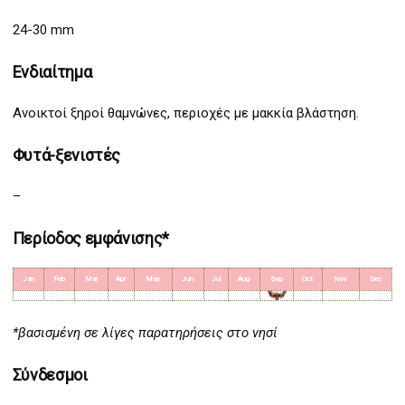
24-30 mm
Ενδιαίτημα
Aνοικτοί ξηροί θαμνώνες, περιοχές με μακκία βλάστηση.
Φυτά-ξενιστές
–
Περίοδος εμφάνισης*
Jan
Feb
Mar
Apr
May
Jun
Jul
Aug
Sep
Oct
Nov
Dec
*βασισμένη σε λίγες παρατηρήσεις στο νησί
Σύνδεσμοι