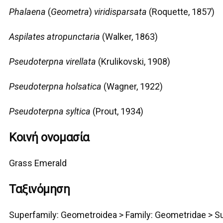
Phalaena
(
Geometra
)
viridisparsata
(Roquette, 1857)
Aspilates atropunctaria
(Walker, 1863)
Pseudoterpna virellata
(Krulikovski, 1908)
Pseudoterpna holsatica
(Wagner, 1922)
Pseudoterpna syltica
(Prout, 1934)
Κοινή ονομασία
Grass Emerald
Ταξινόμηση
Superfamily:
Geometro
idea >
Family: Geometridae > S