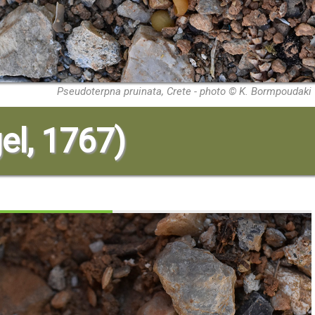
Pseudoterpna pruinata, Crete - photo © K. Bormpoudaki
el, 1767)