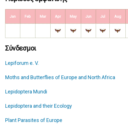
Jan
Feb
Mar
Apr
May
Jun
Jul
Aug
Σύνδεσμοι
Lepiforum e. V.
Moths and Butterflies of Europe and North Africa
Lepidoptera Mundi
Lepidoptera and their Εcology
Plant Parasites of Europe