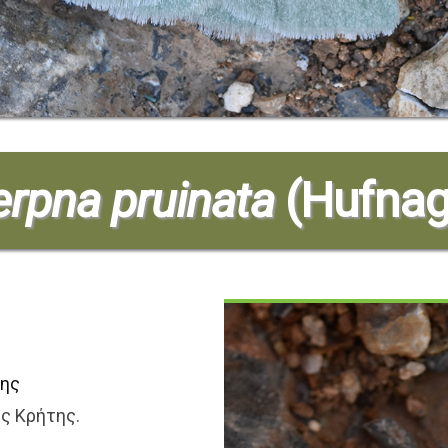
rpna pruinata
(Hufnag
της
ης Κρήτης.