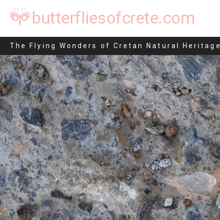
butterfliesofcrete.com
Pseudoterpna pruinata
The Flying Wonders of Cretan Natural Heritag
Μετάβαση
στο
περιεχόμενο