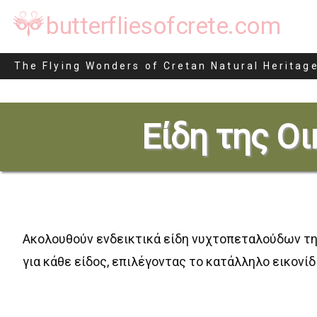
butterfliesofcrete.com
Οικογένεια Lyonetiidae (Stainton, 1854)
The Flying Wonders of Cretan Natural Heritag
Μετάβαση
στο
Είδη της Οι
περιεχόμενο
Ακολουθούν ενδεικτικά είδη νυχτοπεταλούδων τη
για κάθε είδος, επιλέγοντας το κατάλληλο εικονίδ