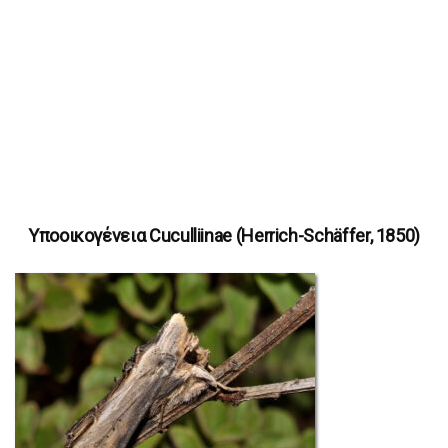
Υποοικογένεια Cuculliinae (Herrich-Schäffer, 1850)