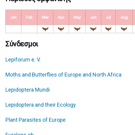
Jan
Feb
Mar
Apr
May
Jun
Jul
Aug
Σύνδεσμοι
Lepiforum e. V.
Moths and Butterflies of Europe and North Africa
Lepidoptera Mundi
Lepidoptera and their Ecology
Plant Parasites of Europe
Euroleps.ch