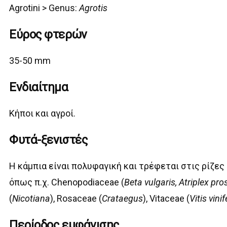
Agrotini > G
enus:
Agrotis
Εύρος φτερών
35-50 mm
Ενδιαίτημα
Κήποι και αγροί.
Φυτά-ξενιστές
Η κάμπια είναι πολυφαγική και τρέφεται στις ρίζες
όπως π.χ. Chenopodiaceae (
Beta vulgaris, Atriplex pro
(
Nicotiana
), Rosaceae (
Crataegus
), Vitaceae (
Vitis vini
Περίοδος εμφάνισης