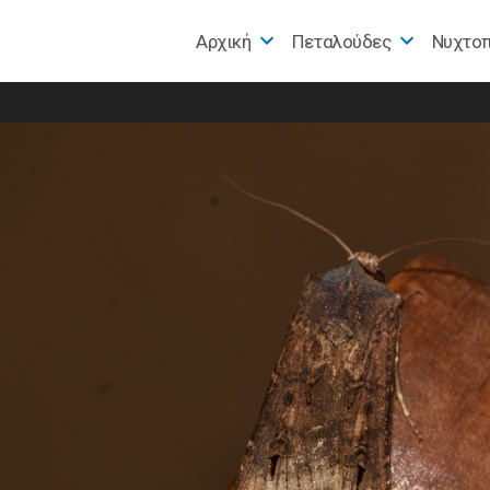
Αρχική
Πεταλούδες
Nυχτο
e