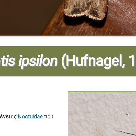
tis ipsilon
(Hufnagel, 
γένειας
Noctuidae
που