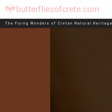
butterfliesofcrete.com
Agrotis ipsilon
The Flying Wonders of Cretan Natural Heritag
Μετάβαση
στο
περιεχόμενο