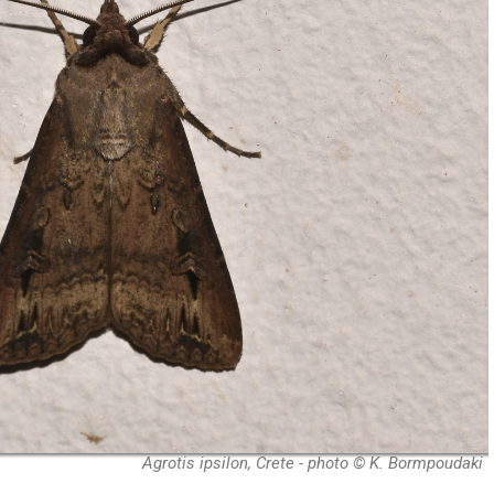
Agrotis ipsilon, Crete - photo © K. Bormpoudaki