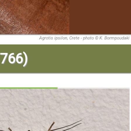
Agrotis ipsilon, Crete - photo © K. Bormpoudaki
1766)