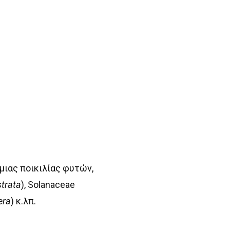
 μιας ποικιλίας φυτών,
strata
), Solanaceae
fera
) κ.λπ.