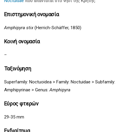
Noctuidae
που απαντάται στο νησί της Κρήτης.
Επιστημονική ονομασία
Amphipyra stix
(Herrich-Schäffer, 1850)
Κοινή ονομασία
–
Ταξινόμηση
Superfamily:
Noctuoidea
>
Family: Noctuidae > Subfamily:
Amphipyrinae
> G
enus:
Amphipyra
Εύρος φτερών
29-35 mm
Ενδιαίτημα