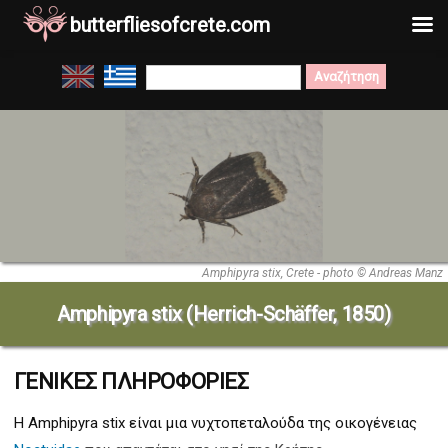
butterfliesofcrete.com
Μετάβαση
Search
στο
for:
περιεχόμενο
Amphipyra stix, Crete - photo © Andreas Manz
Amphipyra stix (Herrich-Schäffer, 1850)
ΓΕΝΙΚΕΣ ΠΛΗΡΟΦΟΡΙΕΣ
Η Amphipyra stix
είναι μια νυχτοπεταλούδα της οικογένειας