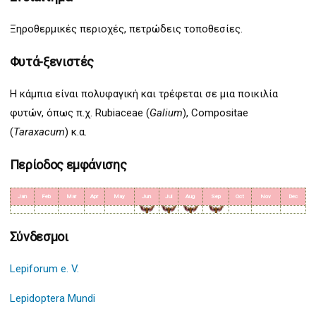
Ξηροθερμικές περιοχές, πετρώδεις τοποθεσίες.
Φυτά-ξενιστές
Η κάμπια είναι πολυφαγική και τρέφεται σε μια ποικιλία
φυτών, όπως π.χ. Rubiaceae (
Galium
), Compositae
(
Taraxacum
) κ.α.
Περίοδος εμφάνισης
Jan
Feb
Mar
Apr
May
Jun
Jul
Aug
Sep
Oct
Nov
Dec
Σύνδεσμοι
Lepiforum e. V.
Lepidoptera Mundi