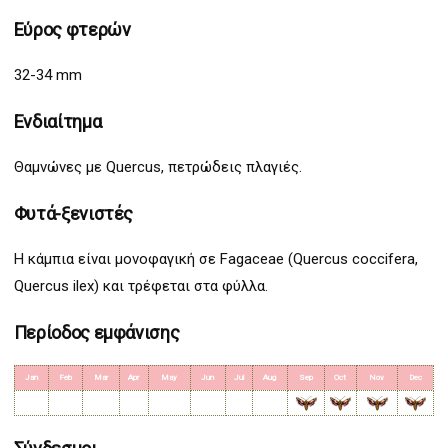
Εύρος φτερών
32-34 mm
Ενδιαίτημα
Θαμνώνες με Quercus, πετρώδεις πλαγιές.
Φυτά-ξενιστές
Η κάμπια είναι μονοφαγική σε Fagaceae (Quercus coccifera,
Quercus ilex) και τρέφεται στα φύλλα.
Περίοδος εμφάνισης
Jan
Feb
Mar
Apr
May
Jun
Jul
Aug
Sep
Oct
Nov
Dec