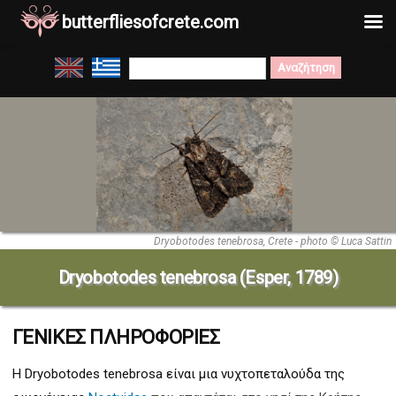
butterfliesofcrete.com
Μετάβαση
Search
στο
for:
περιεχόμενο
Dryobotodes tenebrosa, Crete - photo © Luca Sattin
Dryobotodes tenebrosa (Esper, 1789)
ΓΕΝΙΚΕΣ ΠΛΗΡΟΦΟΡΙΕΣ
Η Dryobotodes tenebrosa
είναι μια νυχτοπεταλούδα της