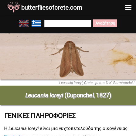
butterfliesofcrete.com
Μετάβαση
Search
στο
for:
περιεχόμενο
Leucania loreyi, Crete - photo © K. Bormpoudaki
Leucania loreyi
(Duponchel, 1827)
ΓΕΝΙΚΕΣ ΠΛΗΡΟΦΟΡΙΕΣ
Η
Leucania loreyi
είναι μια νυχτοπεταλούδα της οικογένειας