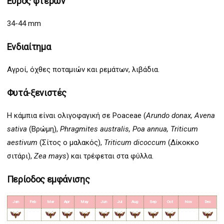
Εύρος φτερών
34-44 mm
Ενδιαίτημα
Αγροί, όχθες ποταμιών και ρεμάτων, λιβάδια.
Φυτά-ξενιστές
Η κάμπια είναι ολιγοφαγική σε Poaceae (
Arundo donax, Avena
sativa
(Βρώμη),
Phragmites australis, Poa annua, Triticum
aestivum
(Σίτος ο μαλακός),
Triticum dicoccum
(Δίκοκκο
σιτάρι),
Zea mays
) και τρέφεται στα φύλλα.
Περίοδος εμφάνισης
Jan
Feb
Mar
Apr
May
Jun
Jul
Aug
Sep
Oct
Nov
Dec