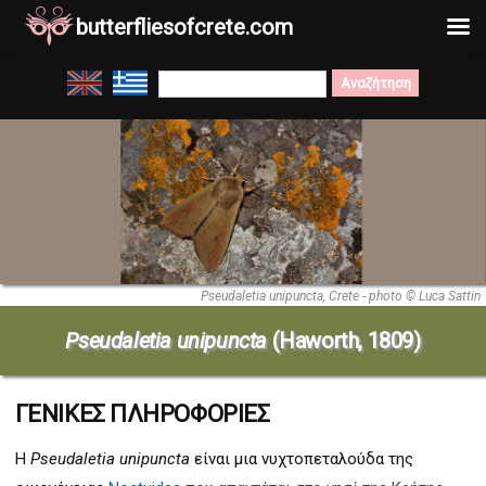
butterfliesofcrete.com
Μετάβαση
Search
στο
for:
περιεχόμενο
Pseudaletia unipuncta, Crete - photo © Luca Sattin
Pseudaletia unipuncta
(Haworth, 1809)
ΓΕΝΙΚΕΣ ΠΛΗΡΟΦΟΡΙΕΣ
Η
Pseudaletia unipuncta
είναι μια νυχτοπεταλούδα της