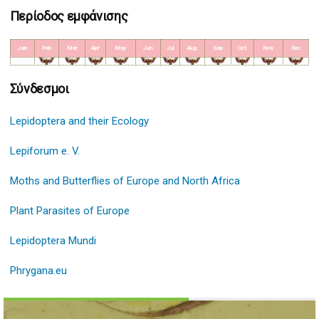
Περίοδος εμφάνισης
Jan
Feb
Mar
Apr
May
Jun
Jul
Aug
Sep
Oct
Nov
Dec
Σύνδεσμοι
Lepidoptera and their Ecology
Lepiforum e. V.
Moths and Butterflies of Europe and North Africa
Plant Parasites of Europe
Lepidoptera Mundi
Phrygana.eu