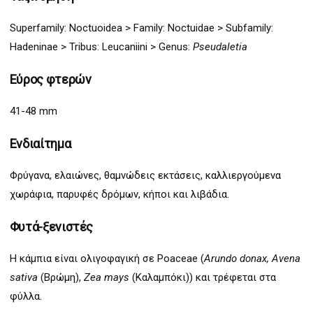
Superfamily:
Noctuoidea
>
Family: Noctuidae > Subfamily:
Hadeninae > Tribus: Leucaniini
> G
enus:
Pseudaletia
Εύρος φτερών
41-48 mm
Ενδιαίτημα
Φρύγανα, ελαιώνες, θαμνώδεις εκτάσεις, καλλιεργούμενα
χωράφια, παρυφές δρόμων, κήποι και λιβάδια.
Φυτά-ξενιστές
Η κάμπια είναι ολιγοφαγική σε Poaceae (
Arundo donax, Avena
sativa
(Βρώμη),
Zea mays
(Καλαμπόκι)) και τρέφεται στα
φύλλα.