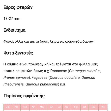
Εύρος φτερών
18-27 mm
Ενδιαίτημα
Φυλοβόλλα και μικτά δάση, ξέφωτα, κράσπεδα δασών.
Φυτά-ξενιστές
Η κάμπια είναι πολυφαγική και τρέφεται στα φύλλα μιας
ποικιλίας φυτών, όπως π.χ. Rosaceae (
Crataegus azarolus,
Prunus spinosa
), Fagaceae (
Quercus coccifera, Quercus
ithaburensis, Quercus pubescens
) κ.α.
Περίοδος εμφάνισης
Jan
Feb
Mar
Apr
May
Jun
Jul
Aug
Sep
Oct
Nov
Dec