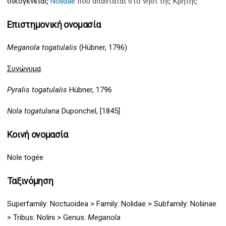
οικογένειας
Nolidae
που απαντάται στο νησί της Κρήτης.
Επιστημονική ονομασία
Meganola togatulalis
(Hübner, 1796)
Συνώνυμα
Pyralis togatulalis
Hübner, 1796
Nola togatulana
Duponchel, [1845]
Κοινή ονομασία
Nole togée
Ταξινόμηση
Superfamily:
Noctuoidea
>
Family: Nolidae > Subfamily: Noliinae
> Tribus: Nolini > G
enus:
Meganola