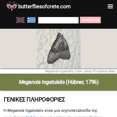
butterfliesofcrete.com
Μετάβαση
Search
στο
for:
περιεχόμενο
Meganola togatulalis, Crete - photo © Andreas Manz
Meganola togatulalis
(Hübner, 1796)
ΓΕΝΙΚΕΣ ΠΛΗΡΟΦΟΡΙΕΣ
Η
Meganola togatulalis
είναι μια νυχτοπεταλούδα της