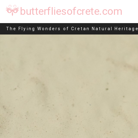
butterfliesofcrete.com
Nola harouni
The Flying Wonders of Cretan Natural Heritag
Μετάβαση
στο
περιεχόμενο