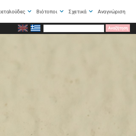
πεταλούδες
Βιότοποι
Σχετικά
Αναγνώριση
Search
for: