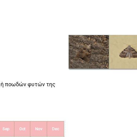
 ή ποωδών φυτών της
Sep
Oct
Nov
Dec