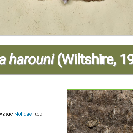
a harouni
(Wiltshire, 1
ένειας
Nolidae
που