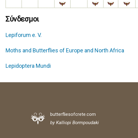
Σύνδεσμοι
Lepiforum e. V.
Moths and Butterflies of Europe and North Africa
Lepidoptera Mundi
butterfliesofcrete.com
by Kalliopi Bormpoudaki