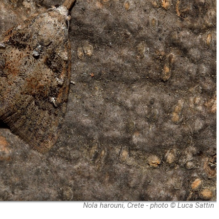
Nola harouni, Crete - photo © Luca Sattin