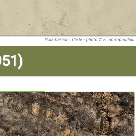
Nola harouni, Crete - photo © K. Bormpoudaki
951)