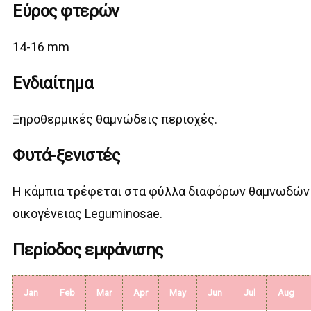
Εύρος φτερών
14-16 mm
Ενδιαίτημα
Ξηροθερμικές θαμνώδεις περιοχές.
Φυτά-ξενιστές
Η κάμπια τρέφεται στα φύλλα διαφόρων θαμνωδών
οικογένειας Leguminosae.
Περίοδος εμφάνισης
Jan
Feb
Mar
Apr
May
Jun
Jul
Aug