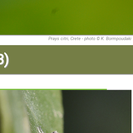
Prays citri, Crete - photo © Κ. Bormpoudaki
3)