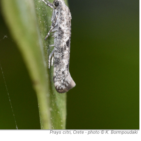
Prays citri, Crete - photo © K. Bormpou