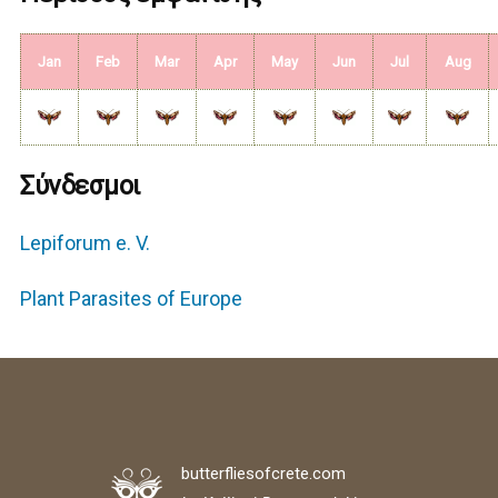
Jan
Feb
Mar
Apr
May
Jun
Jul
Aug
Σύνδεσμοι
Lepiforum e. V.
Plant Parasites of Europe
butterfliesofcrete.com