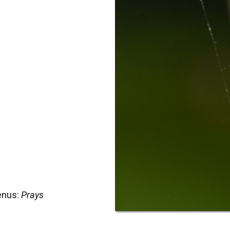
enus:
Prays
s citri, Crete - photo © K. Bormpoudaki