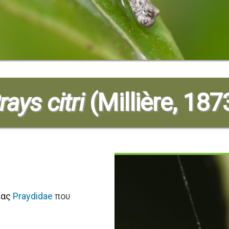
rays citri
(Millière, 187
ιας
Praydidae
που