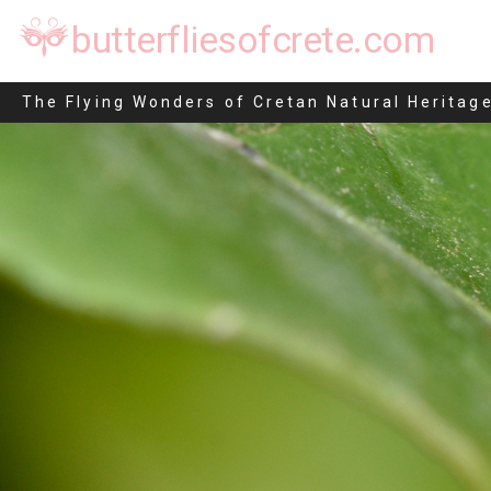
butterfliesofcrete.com
Prays citri
The Flying Wonders of Cretan Natural Heritag
Μετάβαση
στο
περιεχόμενο