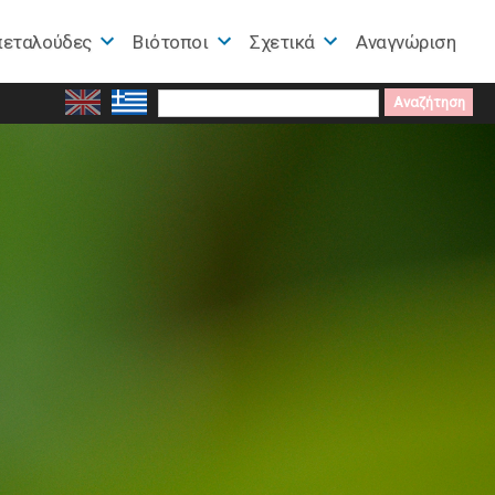
πεταλούδες
Βιότοποι
Σχετικά
Αναγνώριση
Search
for: