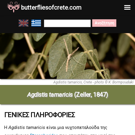
butterfliesofcrete.com
Μετάβαση
Search
στο
for:
περιεχόμενο
Agdistis tamaricis, Crete - photo © K. Bormpoudaki
Agdistis tamaricis
(Zeller, 1847)
ΓΕΝΙΚΕΣ ΠΛΗΡΟΦΟΡΙΕΣ
Η
Agdistis tamaricis
είναι μια νυχτοπεταλούδα της