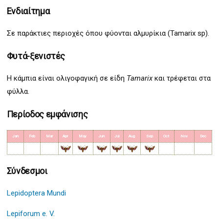
Ενδιαίτημα
Σε παράκτιες περιοχές όπου φύoνται αλμυρίκια (Tamarix sp).
Φυτά-ξενιστές
Η κάμπια είναι ολιγοφαγική σε είδη
Tamarix
και τρέφεται στα
φύλλα.
Περίοδος εμφάνισης
Jan
Feb
Mar
Apr
May
Jun
Jul
Aug
Sep
Oct
Nov
Dec
Σύνδεσμοι
Lepidoptera Mundi
Lepiforum e. V.