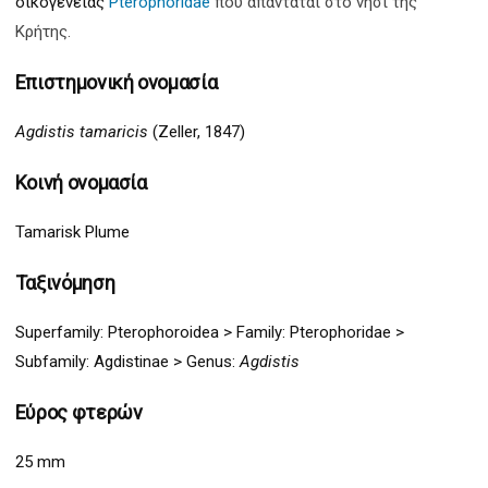
οικογένειας
Pterophoridae
που απαντάται στο νησί της
Κρήτης.
Επιστημονική ονομασία
Agdistis tamaricis
(Zeller, 1847)
Κοινή ονομασία
Tamarisk Plume
Ταξινόμηση
Superfamily:
Pterophoroidea
>
Family: Pterophoridae >
Subfamily: Agdistinae >
G
enus:
Agdistis
Εύρος φτερών
25 mm