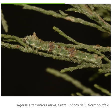
Agdistis tamaricis larva, Crete - photo © K. Bormpoudaki