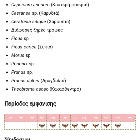
Capsicum annuum
(Καυτερή πιπεριά)
Castanea
sp. (Καρυδιά)
Ceratonia silique
(Χαρουπιά)
Διάφορες ξηρές τροφές
Ficus
sp.
Ficus carica
(Συκιά)
Morus
sp.
Phoenix
sp.
Prunus
sp.
Prunus dulcis
(Αμυγδαλιά)
Theobroma cacao
(Κακαόδεντρο)
Περίοδος εμφάνισης
Jan
Feb
Mar
Apr
May
Jun
Jul
Aug
Sep
Oct
Nov
Dec
Σύνδεσμοι