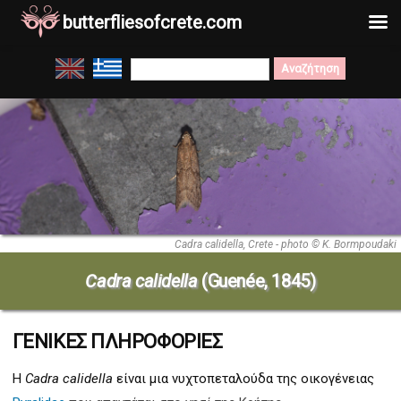
butterfliesofcrete.com
Μετάβαση
Search
στο
for:
περιεχόμενο
Cadra calidella, Crete - photo © K. Bormpoudaki
Cadra calidella
(Guenée, 1845)
ΓΕΝΙΚΕΣ ΠΛΗΡΟΦΟΡΙΕΣ
Η
Cadra calidella
είναι μια νυχτοπεταλούδα της οικογένειας