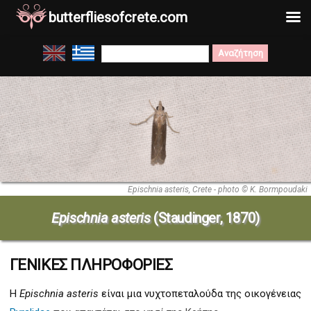
butterfliesofcrete.com
Μετάβαση
Search
στο
for:
περιεχόμενο
Epischnia asteris, Crete - photo © K. Bormpoudaki
Epischnia asteris
(Staudinger, 1870)
ΓΕΝΙΚΕΣ ΠΛΗΡΟΦΟΡΙΕΣ
Η
Epischnia asteris
είναι μια νυχτοπεταλούδα της οικογένειας