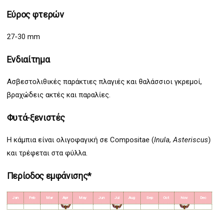
Εύρος φτερών
27-30 mm
Ενδιαίτημα
Ασβεστολιθικές παράκτιες πλαγιές και θαλάσσιοι γκρεμοί,
βραχώδεις ακτές και παραλίες.
Φυτά-ξενιστές
Η κάμπια είναι ολιγοφαγική σε Compositae (
Inula, Asteriscus
)
και τρέφεται στα φύλλα.
Περίοδος εμφάνισης*
Jan
Feb
Mar
Apr
May
Jun
Jul
Aug
Sep
Oct
Nov
Dec