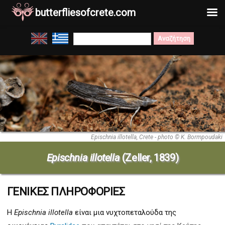
butterfliesofcrete.com
Μετάβαση
Search
στο
for:
περιεχόμενο
Epischnia illotella, Crete - photo © K. Bormpoudaki
Epischnia illotella
(Zeller, 1839)
ΓΕΝΙΚΕΣ ΠΛΗΡΟΦΟΡΙΕΣ
Η
Epischnia illotella
είναι μια νυχτοπεταλούδα της