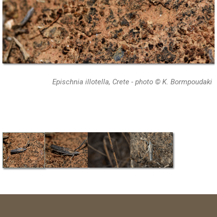
Epischnia illotella, Crete - photo © K. Bormpoudaki