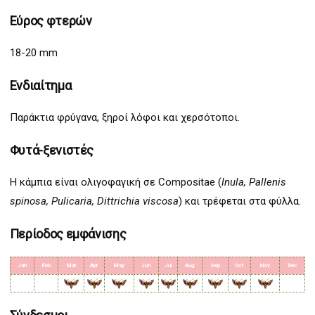
Εύρος φτερών
18-20 mm
Ενδιαίτημα
Παράκτια φρύγανα, ξηροί λόφοι και χερσότοποι.
Φυτά-ξενιστές
Η κάμπια είναι ολιγοφαγική σε Compositae (
Inula, Pallenis
spinosa, Pulicaria, Dittrichia viscosa
) και τρέφεται στα φύλλα.
Περίοδος εμφάνισης
Jan
Feb
Mar
Apr
May
Jun
Jul
Aug
Sep
Oct
Nov
Dec