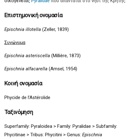
οικογένειας
Pyralidae
που απαντάται στο νησί της Κρήτης.
Επιστημονική ονομασία
Epischnia illotella
(Zeller, 1839)
Συνώνυμα
Epischnia asteriscella
(Millière, 1873)
Epischnia alfacarella
(Amsel, 1954)
Κοινή ονομασία
Phycide de l’Astérolide
Ταξινόμηση
Superfamily:
Pyraloidea
>
Family: Pyralidae > Subfamily:
Phycitinae > Tribus: Phycitini >
G
enus:
Epischnia