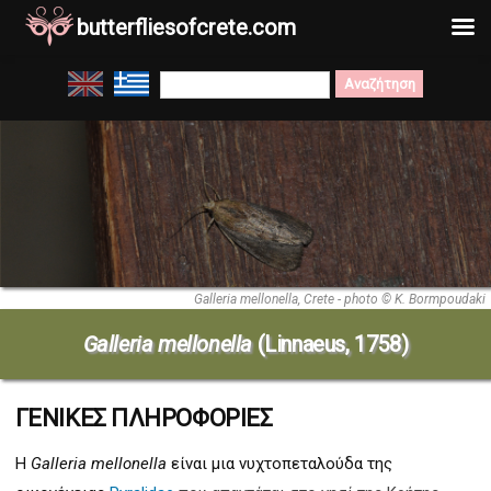
butterfliesofcrete.com
Μετάβαση
Search
στο
for:
περιεχόμενο
Galleria mellonella, Crete - photo © K. Bormpoudaki
Galleria mellonella
(Linnaeus, 1758)
ΓΕΝΙΚΕΣ ΠΛΗΡΟΦΟΡΙΕΣ
Η
Galleria mellonella
είναι μια νυχτοπεταλούδα της