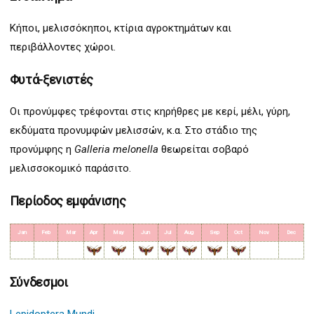
Κήποι, μελισσόκηποι, κτίρια αγροκτημάτων και
περιβάλλοντες χώροι.
Φυτά-ξενιστές
Οι προνύμφες τρέφονται στις κηρήθρες με κερί, μέλι, γύρη,
εκδύματα προνυμφών μελισσών, κ.α. Στο στάδιο της
προνύμφης η
Galleria melonella
θ
εωρείται σοβαρό
μελισσοκομικό παράσιτο.
Περίοδος εμφάνισης
Jan
Feb
Mar
Apr
May
Jun
Jul
Aug
Sep
Oct
Nov
Dec
Σύνδεσμοι