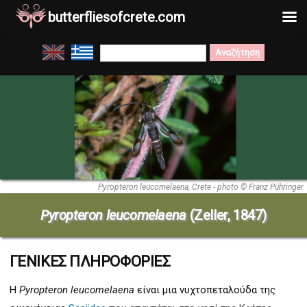
butterfliesofcrete.com
Μετάβαση
Search
στο
for:
περιεχόμενο
Pyropteron leucomelaena, Crete - photo © Franz Pühringer
Pyropteron leucomelaena
(Zeller, 1847)
ΓΕΝΙΚΕΣ ΠΛΗΡΟΦΟΡΙΕΣ
Η
Pyropteron leucomelaena
είναι μια νυχτοπεταλούδα της