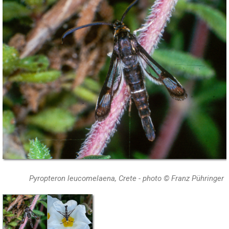
Pyropteron leucomelaena, Crete - photo © Franz Pühringer