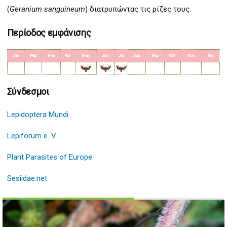
(
Geranium sanguineum
) διατρυπώντας τις ρίζες τους.
Περίοδος εμφάνισης
Jan
Feb
Mar
Apr
May
Jun
Jul
Aug
Sep
Oct
Nov
Dec
Σύνδεσμοι
Lepidoptera Mundi
Lepiforum e. V.
Plant Parasites of Europe
Sesiidae.net