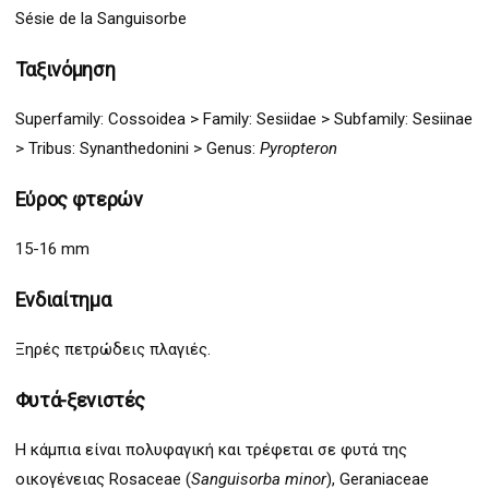
Sésie de la Sanguisorbe
Ταξινόμηση
Superfamily:
Cossoidea
>
Family: Sesiidae > Subfamily: Sesiinae
> Tribus: Synanthedonini >
G
enus:
Pyropteron
Εύρος φτερών
15-16 mm
Ενδιαίτημα
Ξηρές πετρώδεις πλαγιές.
Φυτά-ξενιστές
Η κάμπια είναι πολυφαγική και τρέφεται σε φυτά της
οικογένειας Rosaceae (
Sanguisorba minor
), Geraniaceae