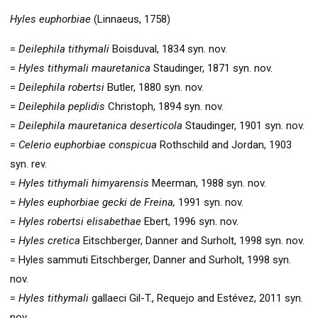
Hyles euphorbiae
(Linnaeus, 1758)
=
Deilephila tithymali
Boisduval, 1834 syn. nov.
=
Hyles tithymali mauretanica
Staudinger, 1871 syn. nov.
=
Deilephila robertsi
Butler, 1880 syn. nov.
=
Deilephila peplidis
Christoph, 1894 syn. nov.
=
Deilephila mauretanica deserticola
Staudinger, 1901 syn. nov.
=
Celerio euphorbiae conspicua
Rothschild and Jordan, 1903
syn. rev.
=
Hyles tithymali himyarensis
Meerman, 1988 syn. nov.
=
Hyles euphorbiae gecki de Freina,
1991 syn. nov.
=
Hyles robertsi elisabethae
Ebert, 1996 syn. nov.
=
Hyles cretica
Eitschberger, Danner and Surholt, 1998 syn. nov.
= Hyles sammuti Eitschberger, Danner and Surholt, 1998 syn.
nov.
=
Hyles tithymali
gallaeci Gil-T., Requejo and Estévez, 2011 syn.
nov.