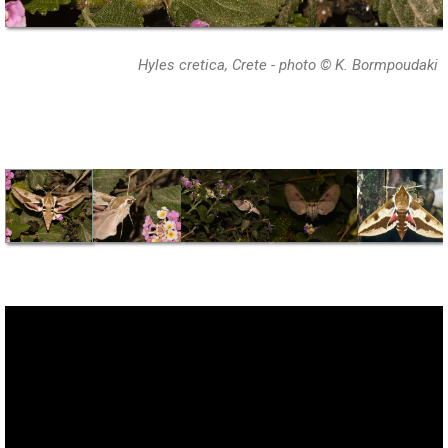
Hyles cretica, Crete - photo © K. Bormpoudaki