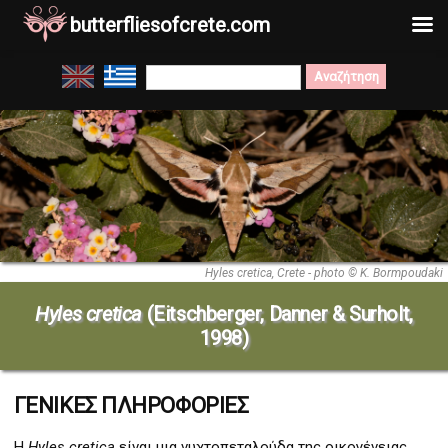
butterfliesofcrete.com
Μετάβαση
Search
στο
for:
περιεχόμενο
Hyles cretica, Crete - photo © K. Bormpoudaki
Hyles cretica
(Eitschberger, Danner & Surholt,
1998)
ΓΕΝΙΚΕΣ ΠΛΗΡΟΦΟΡΙΕΣ
Η
Hyles cretica
είναι μια νυχτοπεταλούδα της οικογένειας