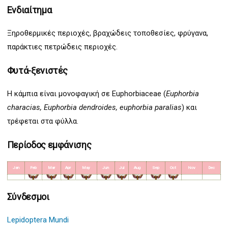
Ενδιαίτημα
Ξηροθερμικές περιοχές, βραχώδεις τοποθεσίες, φρύγανα,
παράκτιες πετρώδεις περιοχές.
Φυτά-ξενιστές
Η κάμπια είναι μονοφαγική σε Euphorbiaceae (
Εuphorbia
characias, Euphorbia dendroides, euphorbia paralias
) και
τρέφεται στα φύλλα.
Περίοδος εμφάνισης
Jan
Feb
Mar
Apr
May
Jun
Jul
Aug
Sep
Oct
Nov
Dec
Σύνδεσμοι
Lepidoptera Mundi