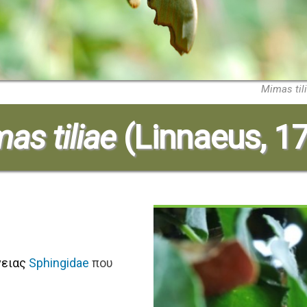
Mimas til
as tiliae
(Linnaeus, 1
νειας
Sphingidae
που