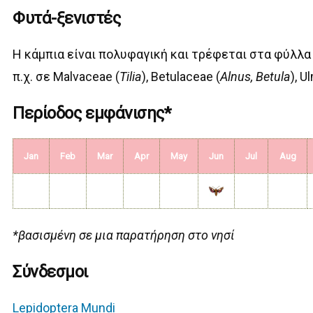
Φυτά-ξενιστές
Η κάμπια είναι πολυφαγική και τρέφεται στα φύλλα
π.χ. σε Malvaceae (
Tilia
), Betulaceae (
Alnus, Betula
), U
Περίοδος εμφάνισης*
Jan
Feb
Mar
Apr
May
Jun
Jul
Aug
*βασισμένη σε μια παρατήρηση στο νησί
Σύνδεσμοι
Lepidoptera Mundi