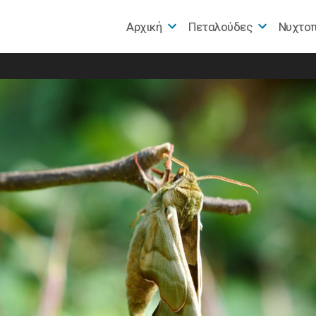
Αρχική
Πεταλούδες
Nυχτο
e