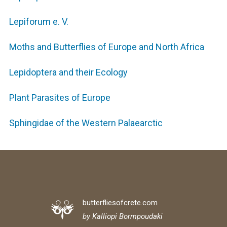
Lepiforum e. V.
Moths and Butterflies of Europe and North Africa
Lepidoptera and their Ecology
Plant Parasites of Europe
Sphingidae of the Western Palaearctic
butterfliesofcrete.com
by Kalliopi Bormpoudaki