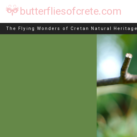
butterfliesofcrete.com
Mimas tiliae
The Flying Wonders of Cretan Natural Heritag
Μετάβαση
στο
περιεχόμενο