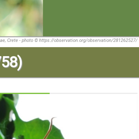
iae, Crete - photo © https://observation.org/observation/281262527/
758)