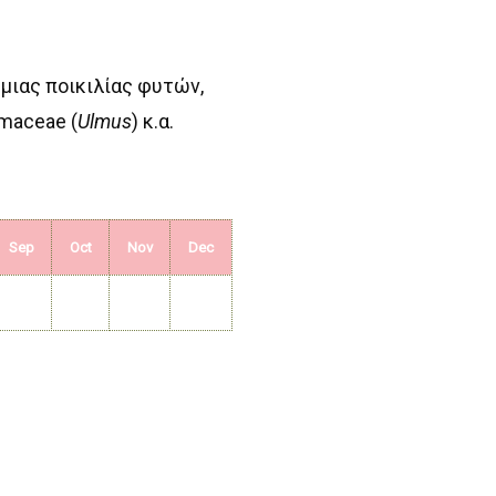
 μιας ποικιλίας φυτών,
lmaceae (
Ulmus
) κ.α.
Sep
Oct
Nov
Dec