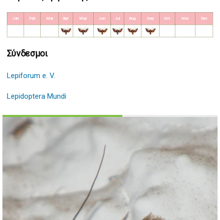
Jan
Feb
Mar
Apr
May
Jun
Jul
Aug
Sep
Oct
Nov
Dec
Σύνδεσμοι
Lepiforum e. V.
Lepidoptera Mundi