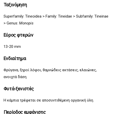
Ταξινόμηση
Superfamily:
Tineoidea
>
Family: Tineidae > Subfamily:
Tine
inae
>
G
enus:
Monopis
Εύρος φτερών
13-20 mm
Ενδιαίτημα
Φρύγανα, ξηροί λόφοι, θαμνώδεις εκτάσεις, ελαιώνες,
ανοιχτά δάση.
Φυτά-ξενιστές
Η κάμπια τρέφεται σε αποσυντιθέμενη οργανική ύλη.
Περίοδος εμφάνισης