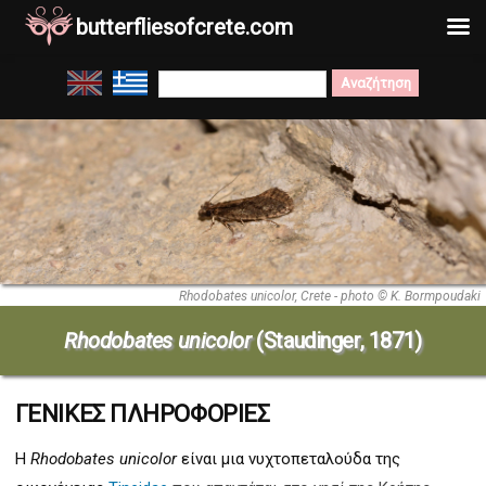
butterfliesofcrete.com
Μετάβαση
Search
στο
for:
περιεχόμενο
Rhodobates unicolor, Crete - photo © K. Bormpoudaki
Rhodobates unicolor
(Staudinger, 1871)
ΓΕΝΙΚΕΣ ΠΛΗΡΟΦΟΡΙΕΣ
Η
Rhodobates unicolor
είναι μια νυχτοπεταλούδα της