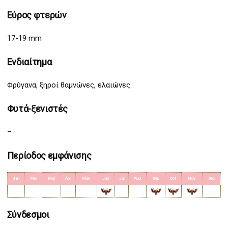
Εύρος φτερών
17-19 mm
Ενδιαίτημα
Φρύγανα, ξηροί θαμνώνες, ελαιώνες.
Φυτά-ξενιστές
–
Περίοδος εμφάνισης
Jan
Feb
Mar
Apr
May
Jun
Jul
Aug
Sep
Oct
Nov
Dec
Σύνδεσμοι