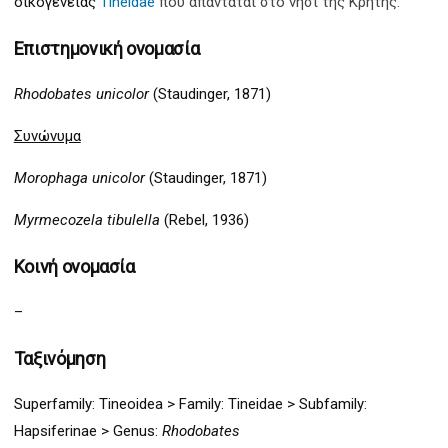
οικογένειας
Tineidae
που απαντάται στο νησί της Κρήτης.
Επιστημονική ονομασία
Rhodobates unicolor
(Staudinger, 1871)
Συνώνυμα
Morophaga unicolor
(Staudinger, 1871)
Myrmecozela tibulella
(Rebel, 1936)
Κοινή ονομασία
–
Ταξινόμηση
Superfamily:
Tineoidea
>
Family: Tineidae > Subfamily:
Hapsifer
inae >
G
enus:
Rhodobates