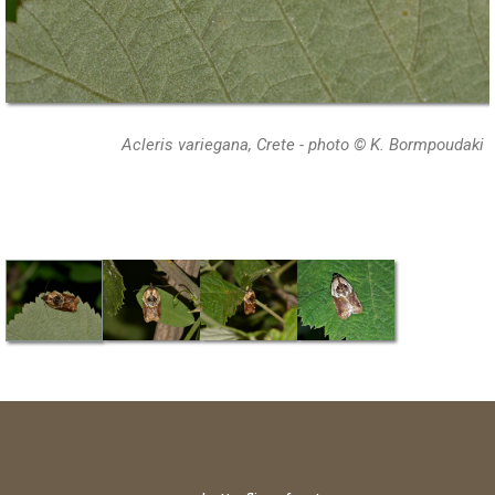
Acleris variegana, Crete - photo © K. Bormpoudaki