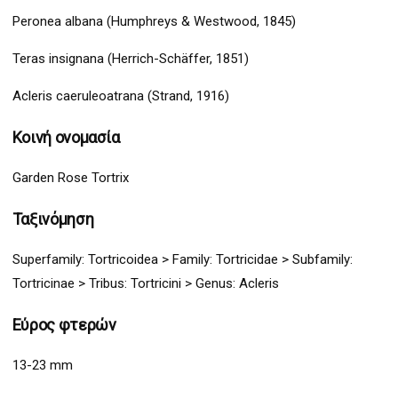
Peronea albana (Humphreys & Westwood, 1845)
Teras insignana (Herrich-Schäffer, 1851)
Acleris caeruleoatrana (Strand, 1916)
Κοινή ονομασία
Garden Rose Tortrix
Ταξινόμηση
Superfamily:
Tortricoidea
>
Family: Tortricidae > Subfamily:
Tortricinae >
Tribus:
Tortricini >
Genus: Acleris
Εύρος φτερών
13-23 mm