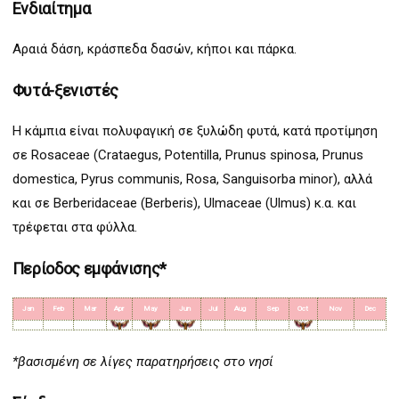
Ενδιαίτημα
Αραιά δάση, κράσπεδα δασών, κήποι και πάρκα.
Φυτά-ξενιστές
Η κάμπια είναι πολυφαγική σε ξυλώδη φυτά, κατά προτίμηση
σε Rosaceae (Crataegus, Potentilla, Prunus spinosa, Prunus
domestica, Pyrus communis, Rosa, Sanguisorba minor), αλλά
και σε Berberidaceae (Berberis), Ulmaceae (Ulmus) κ.α. και
τρέφεται στα φύλλα.
Περίοδος εμφάνισης*
Jan
Feb
Mar
Apr
May
Jun
Jul
Aug
Sep
Oct
Nov
Dec
*βασισμένη σε λίγες παρατηρήσεις στο νησί