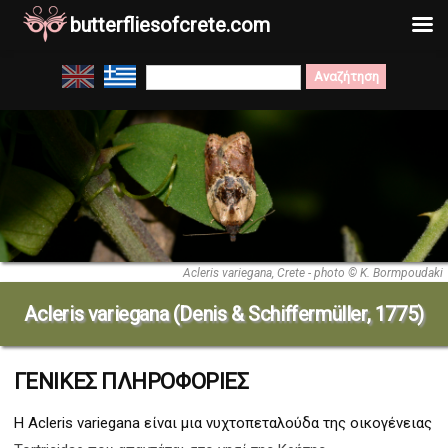
butterfliesofcrete.com
Μετάβαση
Search
στο
for:
περιεχόμενο
Acleris variegana, Crete - photo © K. Bormpoudaki
Acleris variegana (Denis & Schiffermüller, 1775)
ΓΕΝΙΚΕΣ ΠΛΗΡΟΦΟΡΙΕΣ
Η Acleris variegana
είναι μια νυχτοπεταλούδα της οικογένειας