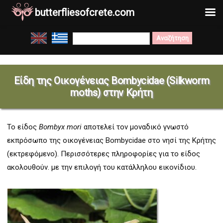
butterfliesofcrete.com
Μετάβαση
Search
στο
for:
περιεχόμενο
Είδη της Οικογένειας
Bombycidae (Silkworm
moths) στην Κρήτη
To είδος
Bombyx mori
αποτελεί τον μοναδικό γνωστό
εκπρόσωπο της οικογένειας Bombycidae στο νησί της Κρήτης
(εκτρεφόμενο). Περισσότερες πληροφορίες για το είδος
ακολουθούν. με την επιλογή του κατάλληλου εικονίδιου.