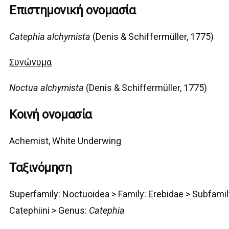
Επιστημονική ονομασία
Catephia alchymista
(Denis & Schiffermüller, 1775)
Συνώνυμα
Noctua
alchymista
(Denis & Schiffermüller, 1775)
Κοινή ονομασία
Achemist, White Underwing
Ταξινόμηση
Superfamily:
Noctuo
idea >
Family:
Ereb
idae > Subfamil
Catephiini >
Genus:
Catephia