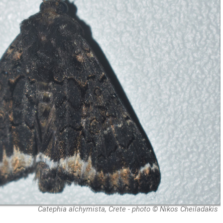
Catephia alchymista, Crete - photo © Nikos Cheiladakis