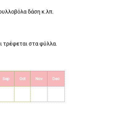
φυλλοβόλα δάση κ.λπ.
αι τρέφεται στα φύλλα.
Sep
Oct
Nov
Dec