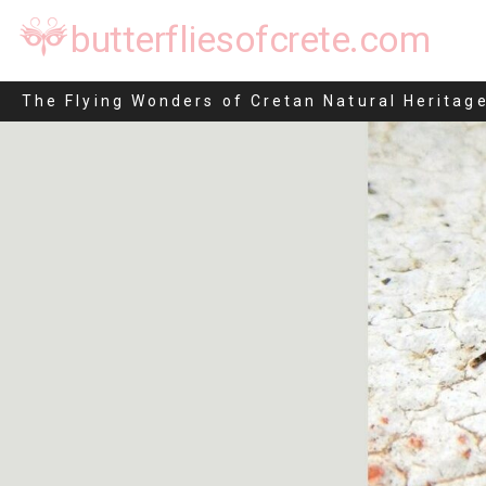
butterfliesofcrete.com
Catephia alchymista
The Flying Wonders of Cretan Natural Heritag
Μετάβαση
στο
περιεχόμενο