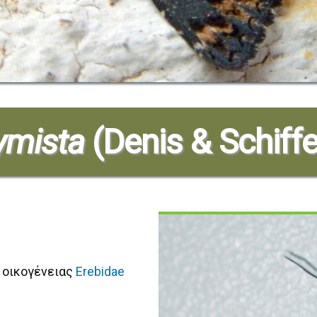
ymista
(Denis & Schiff
 οικογένειας
Erebidae