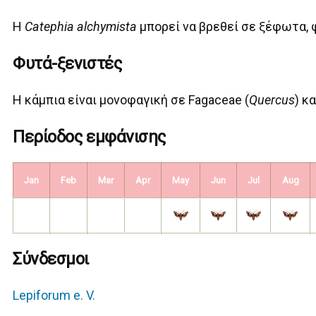
Η
Catephia alchymista
μπορεί να βρεθεί σε ξ
έφωτα, 
Φυτά-ξενιστές
Η κάμπια είναι μονοφαγική σε Fagaceae (
Quercus
) κ
Περίοδος εμφάνισης
Jan
Feb
Mar
Apr
May
Jun
Jul
Aug
Σύνδεσμοι
Lepiforum e. V.