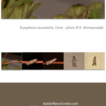
Euzophera osseatella, Crete - photo © K. Bormpoudaki
butterfliesofcrete.com