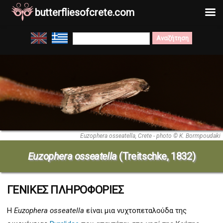
butterfliesofcrete.com
Μετάβαση
Search
στο
for:
περιεχόμενο
Euzophera osseatella, Crete - photo © K. Bormpoudaki
Euzophera osseatella
(Treitschke, 1832)
ΓΕΝΙΚΕΣ ΠΛΗΡΟΦΟΡΙΕΣ
Η
Euzophera osseatella
είναι μια νυχτοπεταλούδα της