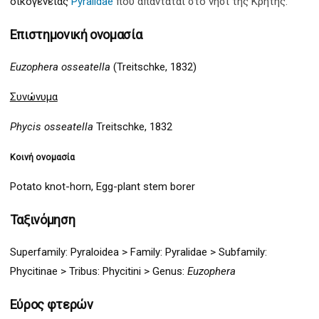
οικογένειας
Pyralidae
που απαντάται στο νησί της Κρήτης.
Επιστημονική ονομασία
Euzophera osseatella
(Treitschke, 1832)
Συνώνυμα
Phycis osseatella
Treitschke, 1832
Κοινή ονομασία
Potato knot-horn, Egg-plant stem borer
Ταξινόμηση
Superfamily:
Pyraloidea
>
Family: Pyralidae > Subfamily:
Phycitinae > Tribus: Phycitini >
G
enus:
Euzophera
Εύρος φτερών