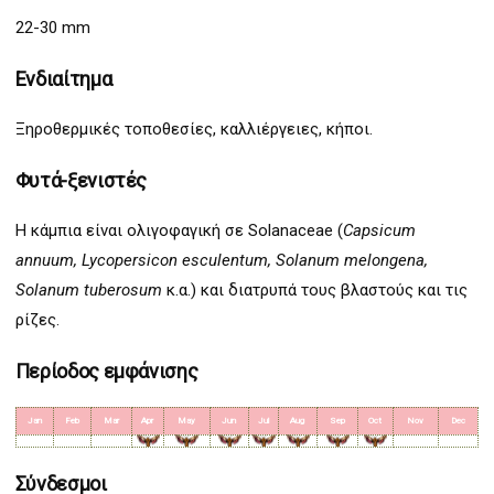
22-30 mm
Ενδιαίτημα
Ξηροθερμικές τοποθεσίες, καλλιέργειες, κήποι.
Φυτά-ξενιστές
Η κάμπια είναι ολιγοφαγική σε Solanaceae (
Capsicum
annuum, Lycopersicon esculentum, Solanum melongena,
Solanum tuberosum
κ.α.) και διατρυπά τους βλαστούς και τις
ρίζες.
Περίοδος εμφάνισης
Jan
Feb
Mar
Apr
May
Jun
Jul
Aug
Sep
Oct
Nov
Dec
Σύνδεσμοι