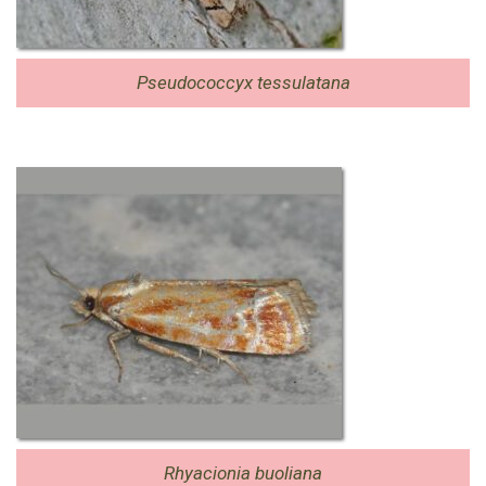
Pseudococcyx tessulatana
Rhyacionia buoliana