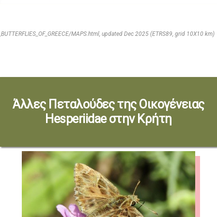
E_BUTTERFLIES_OF_GREECE/MAPS.html, updated Dec 2025 (ETRS89, grid 10X10 km)
Άλλες Πεταλούδες της Οικογένειας
Hesperiidae στην Κρήτη