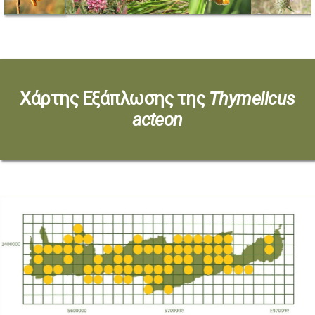
Χάρτης Εξάπλωσης της
Thymelicus
acteon
*based on http://www.pamperis.gr/THE_BUTTERFLIES_OF_GREECE/MAPS.html, updated Dec 2025 (ETRS89, grid 10X10 km)