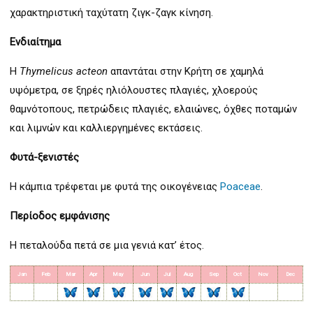
χαρακτηριστική ταχύτατη ζιγκ-ζαγκ κίνηση.
Ενδιαίτημα
Η
Thymelicus acteon
απαντάται στην Κρήτη σε χαμηλά
υψόμετρα, σε ξηρές ηλιόλουστες πλαγιές, χλοερούς
θαμνότοπους, πετρώδεις πλαγιές, ελαιώνες, όχθες ποταμών
και λιμνών και καλλιεργημένες εκτάσεις.
Φυτά-ξενιστές
Η κάμπια τρέφεται με φυτά της οικογένειας
Poaceae
.
Περίοδος εμφάνισης
Η πεταλούδα πετά σε μια γενιά κατ’ έτος.
Jan
Feb
Mar
Apr
May
Jun
Jul
Aug
Sep
Oct
Nov
Dec