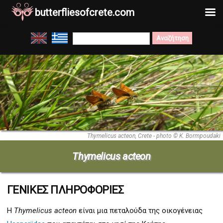
butterfliesofcrete.com
Μετάβαση
Search
στο
for:
περιεχόμενο
Thymelicus acteon, Crete - photo © K. Bormpoudaki
Thymelicus acteon
ΓΕΝΙΚΕΣ ΠΛΗΡΟΦΟΡΙΕΣ
Η
Thymelicus acteon
είναι μια πεταλούδα της οικογένειας