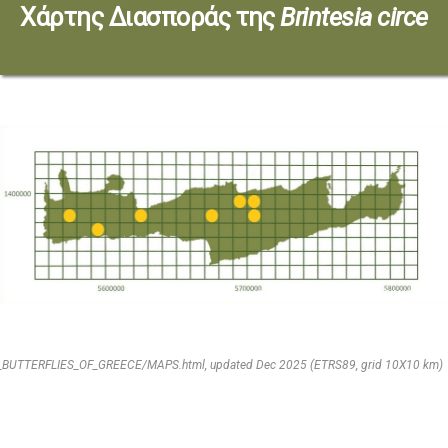
Χάρτης Διασποράς της
Brintesia circe
*based on http://www.pamperis.gr/THE_BUTTERFLIES_OF_GREECE/MAPS.html, updated Dec 2025 (ETRS89, grid 10X10 km)
E_BUTTERFLIES_OF_GREECE/MAPS.html, updated Dec 2025 (ETRS89, grid 10X10 km)