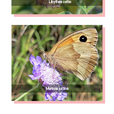
Libythea celtis
Maniola jurtina