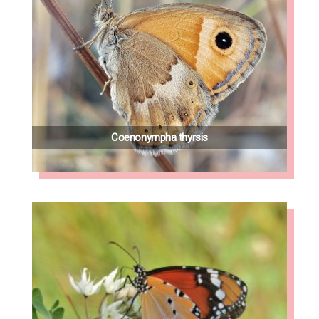
Coenonympha thyrsis