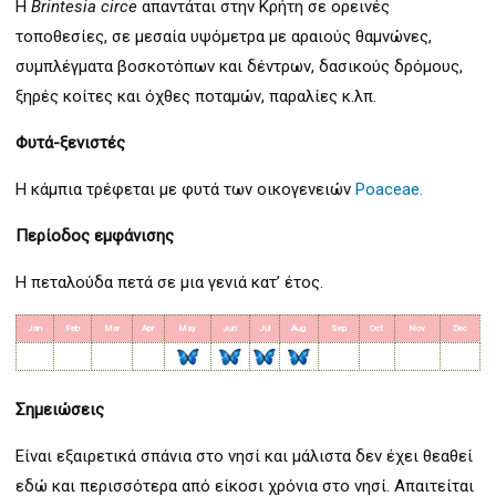
Η
Brintesia circe
απαντάται στην Κρήτη σε ορεινές
τοποθεσίες, σε μεσαία υψόμετρα με αραιούς θαμνώνες,
συμπλέγματα βοσκοτόπων και δέντρων, δασικούς δρόμους,
ξηρές κοίτες και όχθες ποταμών, παραλίες κ.λπ.
Φυτά-ξενιστές
Η κάμπια τρέφεται με φυτά των οικογενειών
Poaceae.
Περίοδος εμφάνισης
Η πεταλούδα πετά σε μια γενιά κατ’ έτος.
Jan
Feb
Mar
Apr
May
Jun
Jul
Aug
Sep
Oct
Nov
Dec
Σημειώσεις
Είναι εξαιρετικά σπάνια στο νησί και μάλιστα δεν έχει θεαθεί
εδώ και περισσότερα από είκοσι χρόνια στο νησί. Απαιτείται