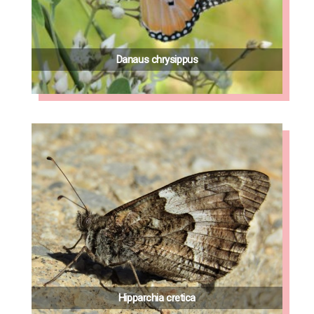
Danaus chrysippus
Hipparchia cretica