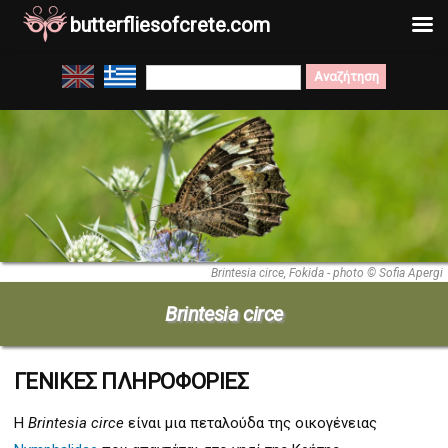
butterfliesofcrete.com
Μετάβαση
Search
στο
for:
περιεχόμενο
Brintesia circe, Fokida - photo © Sofia Apergi
Brintesia circe
ΓΕΝΙΚΕΣ ΠΛΗΡΟΦΟΡΙΕΣ
Η
Brintesia circe
είναι μια πεταλούδα της οικογένειας