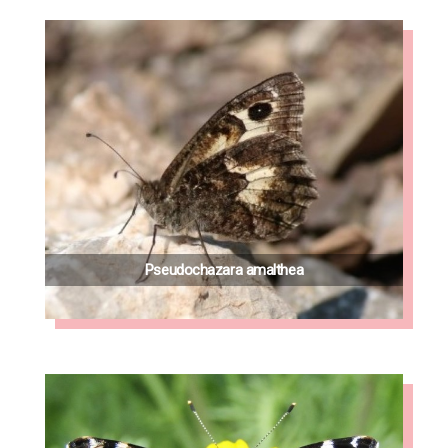
Pseudochazara amalthea