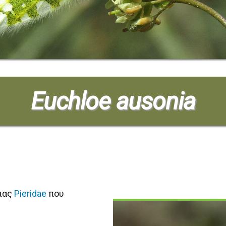
Euchloe ausonia
ειας
Pieridae
που