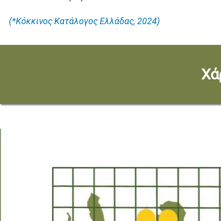
(*Κόκκινος Κατάλογος Ελλάδας, 2024)
Χά